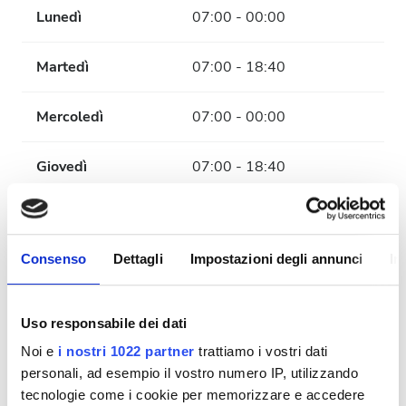
Lunedì
07:00 - 00:00
Martedì
07:00 - 18:40
Mercoledì
07:00 - 00:00
Giovedì
07:00 - 18:40
Venerdì
07:00 - 00:00
Consenso
Dettagli
Impostazioni degli annunci
In
Sabato
07:00 - 18:40
Domenica
Chiuso
Uso responsabile dei dati
Noi e
i nostri 1022 partner
trattiamo i vostri dati
Personale
personali, ad esempio il vostro numero IP, utilizzando
tecnologie come i cookie per memorizzare e accedere