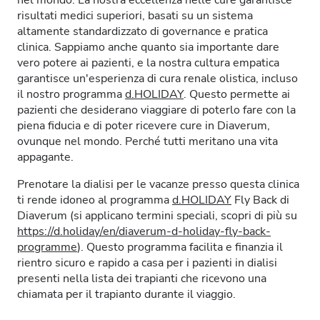
nel mondo. La nostra eccellenza nelle cure garantisce
risultati medici superiori, basati su un sistema
altamente standardizzato di governance e pratica
clinica. Sappiamo anche quanto sia importante dare
vero potere ai pazienti, e la nostra cultura empatica
garantisce un'esperienza di cura renale olistica, incluso
il nostro programma
d.HOLIDAY
. Questo permette ai
pazienti che desiderano viaggiare di poterlo fare con la
piena fiducia e di poter ricevere cure in Diaverum,
ovunque nel mondo. Perché tutti meritano una vita
appagante.
Prenotare la dialisi per le vacanze presso questa clinica
ti rende idoneo al programma
d.HOLIDAY
Fly Back di
Diaverum (si applicano termini speciali, scopri di più su
https://d.holiday/en/diaverum-d-holiday-fly-back-
programme
). Questo programma facilita e finanzia il
rientro sicuro e rapido a casa per i pazienti in dialisi
presenti nella lista dei trapianti che ricevono una
chiamata per il trapianto durante il viaggio.