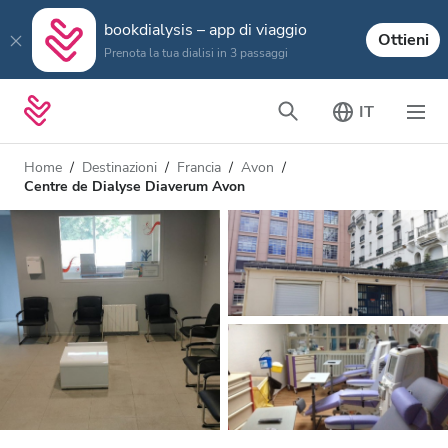
bookdialysis – app di viaggio
Ottieni
Prenota la tua dialisi in 3 passaggi
IT
Home
Destinazioni
Francia
Avon
Centre de Dialyse Diaverum Avon