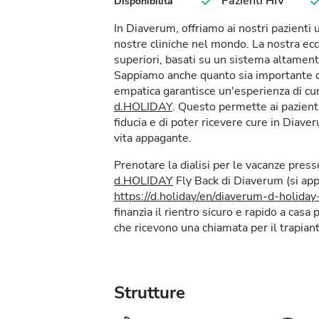
Pazienti HIV
Disponibilità
In Diaverum, offriamo ai nostri pazienti
nostre cliniche nel mondo. La nostra ecc
superiori, basati su un sistema altament
Sappiamo anche quanto sia importante dar
empatica garantisce un'esperienza di cur
d.HOLIDAY
. Questo permette ai pazienti
fiducia e di poter ricevere cure in Dia
vita appagante.
Prenotare la dialisi per le vacanze pres
d.HOLIDAY
Fly Back di Diaverum (si appl
https://d.holiday/en/diaverum-d-holida
finanzia il rientro sicuro e rapido a casa p
che ricevono una chiamata per il trapiant
Strutture