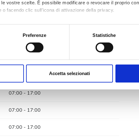
to le vostre scelte. È possibile modificare o revocare il proprio 
28
29
30
 o facendo clic sull'icona di attivazione della privacy.
mo anche:
oni sulla tua posizione geografica, con un'approssimazione di qu
Preferenze
Statistiche
spositivo, scansionandolo attivamente alla ricerca di caratteristich
aborati i tuoi dati personali e imposta le tue preferenze nella
s
consenso in qualsiasi momento dalla Dichiarazione sui cookie.
Accetta selezionati
07:00 - 17:00
nalizzare contenuti ed annunci, per fornire funzionalità dei socia
inoltre informazioni sul modo in cui utilizzi il nostro sito con i n
07:00 - 17:00
icità e social media, i quali potrebbero combinarle con altre inform
lizzo dei loro servizi.
07:00 - 17:00
07:00 - 17:00