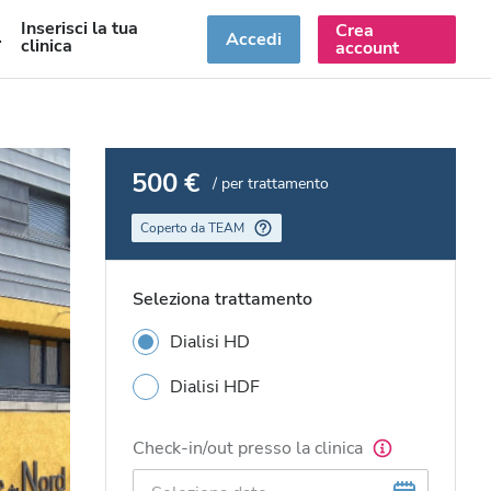
Inserisci la tua
Crea
T
Accedi
clinica
account
500 €
/ per trattamento
Coperto da TEAM
Seleziona trattamento
Dialisi HD
Dialisi HDF
Check-in/out presso la clinica