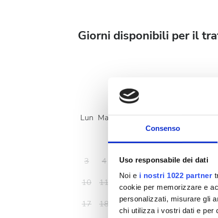
Giorni disponibili per il t
Agosto
2026
Lun
Mar
Mer
Gio
Ven
Sab
Dom
Consenso
1
2
3
4
5
6
7
8
9
Uso responsabile dei dati
Noi e
i nostri 1022 partner
t
10
11
12
13
14
15
16
cookie per memorizzare e acce
personalizzati, misurare gli an
17
18
19
20
21
22
23
chi utilizza i vostri dati e pe