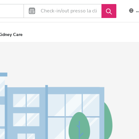
I
Kidney Care