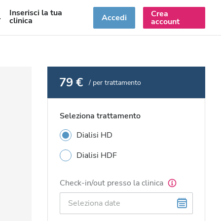
Inserisci la tua
Crea
T
Accedi
clinica
account
79 €
/ per trattamento
Seleziona trattamento
Dialisi HD
Dialisi HDF
Check-in/out presso la clinica