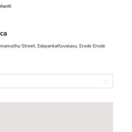
tanti
ica
nnamuthu Street, Edayankattuvalasu, Erode Erode