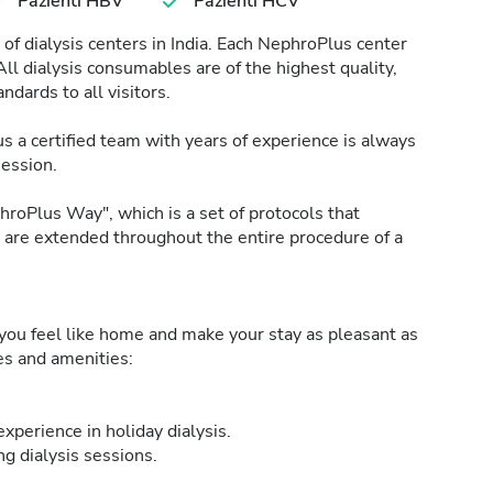
Pazienti HBV
Pazienti HCV
of dialysis centers in India. Each NephroPlus center
All dialysis consumables are of the highest quality,
ndards to all visitors.
s a certified team with years of experience is always
session.
roPlus Way", which is a set of protocols that
h are extended throughout the entire procedure of a
ou feel like home and make your stay as pleasant as
ies and amenities:
xperience in holiday dialysis.
g dialysis sessions.