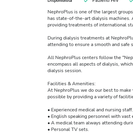
Pazienti HIV
Disponibilità
NephroPlus is one of the largest groups 
has state-of-the-art dialysis machines. 
providing treatments of international sta
During dialysis treatments at NephroPlu
attending to ensure a smooth and safe 
All NephroPlus centers follow the "Neph
encompass all aspects of dialysis, whic
dialysis session.
Facilities & Amenities:
At NephroPlus we do our best to make y
possible by providing a variety of facilit
• Experienced medical and nursing staff.
• English speaking personnel with vast e
• A medical team always attending durin
• Personal TV sets.