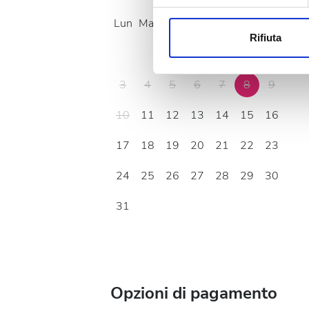
Approfondisci come vengono el
modificare o ritirare il tuo 
Lun
Mar
Mer
Gio
Ven
Sab
Dom
Rifiuta
Utilizziamo i cookie per perso
1
2
nostro traffico. Condividiamo 
3
4
5
6
7
8
9
di analisi dei dati web, pubbl
che hanno raccolto dal tuo uti
10
11
12
13
14
15
16
17
18
19
20
21
22
23
24
25
26
27
28
29
30
31
Opzioni di pagamento