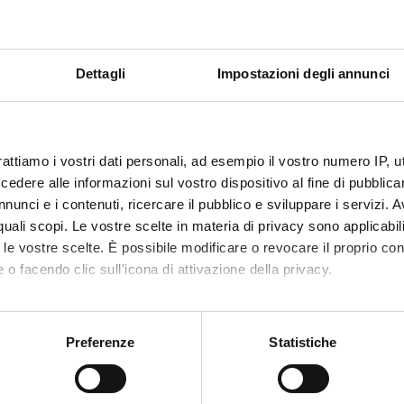
dica specifica per i trattamenti di dialisi. Puoi
Dettagli
Impostazioni degli annunci
linica quando arrivi.
rattiamo i vostri dati personali, ad esempio il vostro numero IP, 
dere alle informazioni sul vostro dispositivo al fine di pubblica
nunci e i contenuti, ricercare il pubblico e sviluppare i servizi. A
r quali scopi. Le vostre scelte in materia di privacy sono applicabi
to le vostre scelte. È possibile modificare o revocare il proprio 
 o facendo clic sull'icona di attivazione della privacy.
rattamento
mo anche:
oni sulla tua posizione geografica, con un'approssimazione di qu
Preferenze
Statistiche
spositivo, scansionandolo attivamente alla ricerca di caratteristich
Settembre
2026