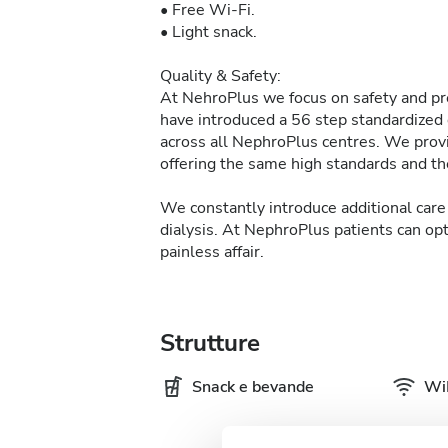
• Free Wi-Fi.
• Light snack.
Quality & Safety:
At NehroPlus we focus on safety and pre
have introduced a 56 step standardized d
across all NephroPlus centres. We provi
offering the same high standards and the
We constantly introduce additional care 
dialysis. At NephroPlus patients can op
painless affair.
Strutture
Snack e bevande
WiF