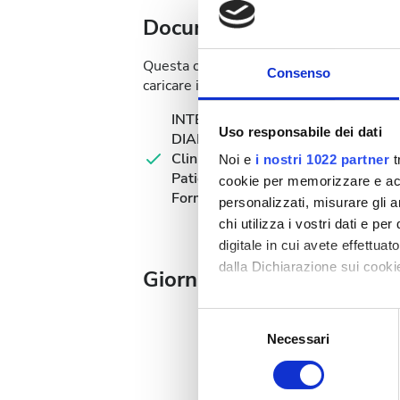
Documentazione medica
Questa clinica richiede documentazione me
Consenso
caricare i documenti online o portarli in c
INTERNATIONAL
Uso responsabile dei dati
DIALYSIS REQUEST
Clinical Information &
Noi e
i nostri 1022 partner
t
Patient Identification
cookie per memorizzare e acce
Form
personalizzati, misurare gli an
chi utilizza i vostri dati e pe
digitale in cui avete effettua
dalla Dichiarazione sui cookie
Giorni disponibili per il t
Con il tuo consenso, vorrem
Selezione
raccogliere informazi
Necessari
del
Identificare il tuo di
consenso
digitali).
Agosto
2026