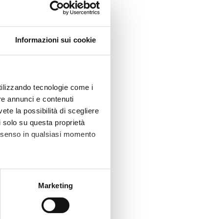
Informazioni sui cookie
utilizzando tecnologie come i
re annunci e contenuti
vete la possibilità di scegliere
li solo su questa proprietà
consenso in qualsiasi momento
alche metro,
Marketing
e specifiche (impronte