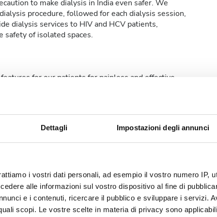
caution to make dialysis in India even safer. We
ialysis procedure, followed for each dialysis session,
de dialysis services to HIV and HCV patients,
 safety of isolated spaces.
features for our patients for painless and effective
t-in for buttonhole needles, which make dialysis a
Dettagli
Impostazioni degli annunci
i gratuito
Schermi TV
rattiamo i vostri dati personali, ad esempio il vostro numero IP, 
dere alle informazioni sul vostro dispositivo al fine di pubblica
nunci e i contenuti, ricercare il pubblico e sviluppare i servizi. A
r quali scopi. Le vostre scelte in materia di privacy sono applicabi