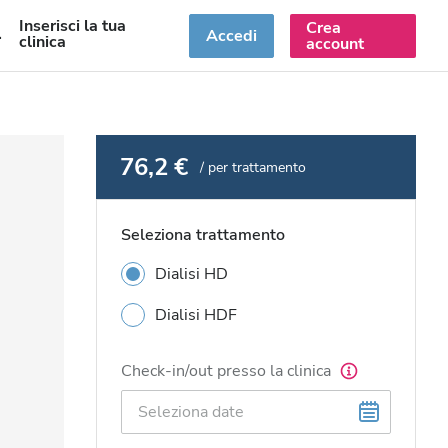
Inserisci la tua
Crea
T
Accedi
clinica
account
76,2 €
/ per trattamento
Seleziona trattamento
Dialisi HD
Dialisi HDF
Check-in/out presso la clinica