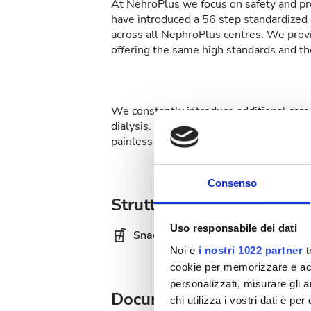
At NehroPlus we focus on safety and pre
have introduced a 56 step standardized d
across all NephroPlus centres. We provi
offering the same high standards and the
We constantly introduce additional care 
dialysis. At NephroPlus patients can op
painless affair.
Consenso
Strutture
Uso responsabile dei dati
Snack e bevande
WiF
Noi e
i nostri 1022 partner
t
cookie per memorizzare e acce
personalizzati, misurare gli an
Documentazione medica
chi utilizza i vostri dati e pe