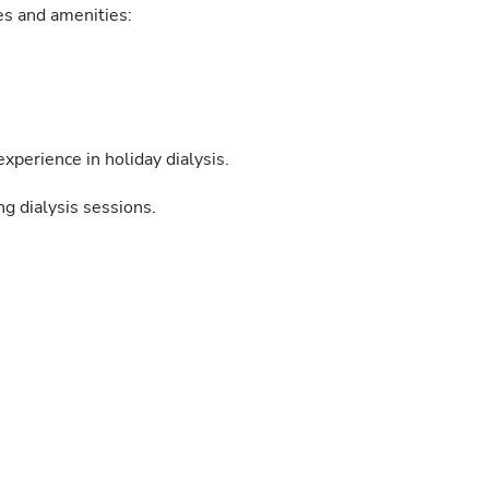
ies and amenities:
xperience in holiday dialysis.
g dialysis sessions.