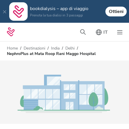
bookdialysis – app di viaggio
Ottieni
Prenota la tua dialisi in 3 passaggi
IT
Home
Destinazioni
India
Delhi
NephroPlus at Mata Roop Rani Maggo Hospital