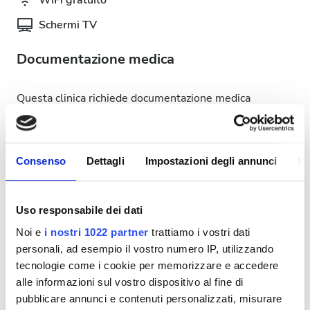
WiFi gratuito
Schermi TV
Documentazione medica
Questa clinica richiede documentazione medica
specifica per i trattamenti di dialisi. Puoi caricare i
documenti online o portarli in clinica quando arrivi.
INTERNATIONAL DIALYSIS REQUEST Clinical
Consenso
Dettagli
Impostazioni degli annunci
In
Information & Patient Identification Form
Giorni disponibili per il trattamento
Uso responsabile dei dati
Noi e
i nostri 1022 partner
trattiamo i vostri dati
personali, ad esempio il vostro numero IP, utilizzando
tecnologie come i cookie per memorizzare e accedere
alle informazioni sul vostro dispositivo al fine di
Agosto
2026
pubblicare annunci e contenuti personalizzati, misurare