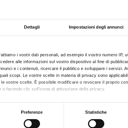
dica specifica per i trattamenti di dialisi. Puoi
Dettagli
Impostazioni degli annunci
linica quando arrivi.
rattiamo i vostri dati personali, ad esempio il vostro numero IP, 
dere alle informazioni sul vostro dispositivo al fine di pubblica
nunci e i contenuti, ricercare il pubblico e sviluppare i servizi. A
r quali scopi. Le vostre scelte in materia di privacy sono applicabi
to le vostre scelte. È possibile modificare o revocare il proprio 
rattamento
 o facendo clic sull'icona di attivazione della privacy.
mo anche:
oni sulla tua posizione geografica, con un'approssimazione di qu
Preferenze
Statistiche
spositivo, scansionandolo attivamente alla ricerca di caratteristich
Settembre
2026