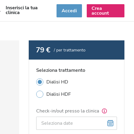
Inserisci la tua
Crea
T
Accedi
clinica
account
79 €
/ per trattamento
Seleziona trattamento
Dialisi HD
Dialisi HDF
Check-in/out presso la clinica