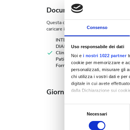
Documentazione medica
Questa clinica richiede documentazione me
Consenso
caricare i documenti online o portarli in c
INTERNATIONAL
DIALYSIS REQUEST
Uso responsabile dei dati
Clinical Information &
Noi e
i nostri 1022 partner
t
Patient Identification
cookie per memorizzare e acce
Form
personalizzati, misurare gli an
chi utilizza i vostri dati e pe
digitale in cui avete effettua
Giorni disponibili per il t
dalla Dichiarazione sui cookie
Con il tuo consenso, vorrem
Selezione
raccogliere informazi
Necessari
del
Identificare il tuo di
consenso
digitali).
Agosto
2026