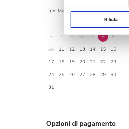
Approfondisci come vengono el
Lun
Mar
Mer
Gio
Ven
Sab
Dom
modificare o ritirare il tuo 
Rifiuta
1
2
Utilizziamo i cookie per perso
nostro traffico. Condividiamo 
3
4
5
6
7
8
9
di analisi dei dati web, pubbl
che hanno raccolto dal tuo uti
10
11
12
13
14
15
16
17
18
19
20
21
22
23
24
25
26
27
28
29
30
31
Opzioni di pagamento