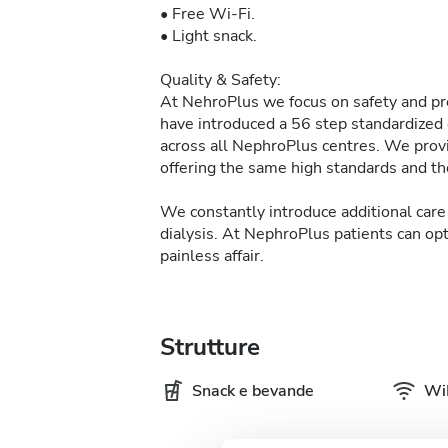
• Free Wi-Fi.
• Light snack.
Quality & Safety:
At NehroPlus we focus on safety and pre
have introduced a 56 step standardized d
across all NephroPlus centres. We provi
offering the same high standards and the
We constantly introduce additional care 
dialysis. At NephroPlus patients can op
painless affair.
Strutture
Snack e bevande
WiF