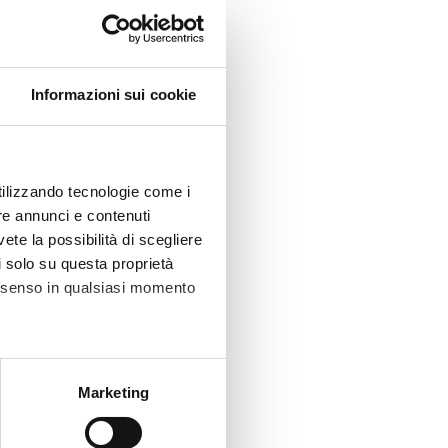
Informazioni sui cookie
utilizzando tecnologie come i
re annunci e contenuti
vete la possibilità di scegliere
li solo su questa proprietà
consenso in qualsiasi momento
alche metro,
Marketing
e specifiche (impronte