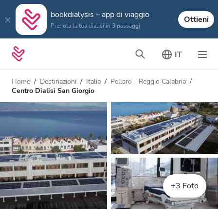
bookdialysis – app di viaggio
Ottieni
Prenota la tua dialisi in 3 passaggi
IT
Home
Destinazioni
Italia
Pellaro - Reggio Calabria
Centro Dialisi San Giorgio
+3 Foto