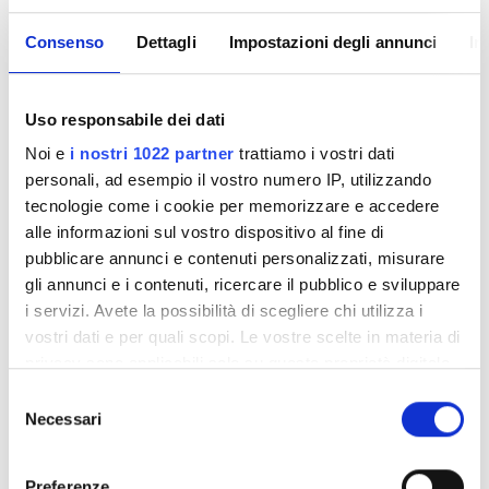
Medical Director
Dr Ilacqua Nicola
Consenso
Dettagli
Impostazioni degli annunci
In
Uso responsabile dei dati
Noi e
i nostri 1022 partner
trattiamo i vostri dati
personali, ad esempio il vostro numero IP, utilizzando
tecnologie come i cookie per memorizzare e accedere
alle informazioni sul vostro dispositivo al fine di
pubblicare annunci e contenuti personalizzati, misurare
gli annunci e i contenuti, ricercare il pubblico e sviluppare
i servizi. Avete la possibilità di scegliere chi utilizza i
Nurse Director
vostri dati e per quali scopi. Le vostre scelte in materia di
privacy sono applicabili solo su questa proprietà digitale
Dr Pietro Finocchiaro
in cui avete effettuato le vostre scelte. È possibile
Selezione
p.finocchiaro@centrodialisisangiorgio.it
modificare o revocare il proprio consenso in qualsiasi
Necessari
del
momento dalla Dichiarazione sui cookie o facendo clic
consenso
Opzioni di pagamento
sull'icona di attivazione della privacy.
Preferenze