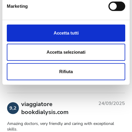
metro,
viaggiatore
22/07/2026
Marketing
10
Identificare il tuo dispositivo, scansionandolo
bookdialysis.com
attivamente alla ricerca di caratteristiche specifiche
(impronte digitali).
Approfondisci come vengono elaborati i tuoi dati personali
viaggiatore
18/07/2026
Accetta tutti
10
e imposta le tue preferenze nella
sezione dettagli
. Puoi
bookdialysis.com
modificare o ritirare il tuo consenso in qualsiasi momento
dalla Dichiarazione sui cookie.
Accetta selezionati
医生护士都很棒 景色非常优美 记得拍照
Utilizziamo i cookie per personalizzare contenuti ed
Rifiuta
viaggiatore
25/05/2026
annunci, per fornire funzionalità dei social media e per
10
analizzare il nostro traffico. Condividiamo inoltre
bookdialysis.com
informazioni sul modo in cui utilizzi il nostro sito con i
nostri partner che si occupano di analisi dei dati web,
pubblicità e social media, i quali potrebbero combinarle
viaggiatore
24/09/2025
9,2
con altre informazioni che hai fornito loro o che hanno
bookdialysis.com
raccolto dal tuo utilizzo dei loro servizi.
Amazing doctors, very friendly and caring with exceptional
skills.