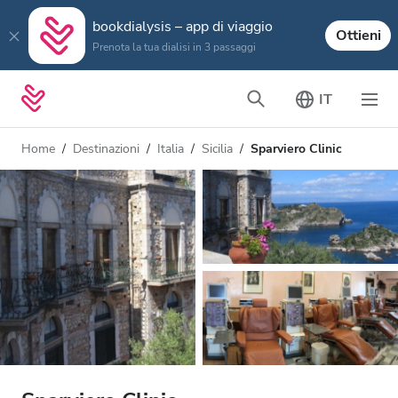
bookdialysis – app di viaggio
Ottieni
Prenota la tua dialisi in 3 passaggi
IT
Home
Destinazioni
Italia
Sicilia
Sparviero Clinic