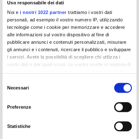
Uso responsabile dei dati
Noi e
i nostri 1022 partner
trattiamo i vostri dati
personali, ad esempio il vostro numero IP, utilizzando
tecnologie come i cookie per memorizzare e accedere
viaggiatore
05/08/2026
alle informazioni sul vostro dispositivo al fine di
10
bookdialysis.com
pubblicare annunci e contenuti personalizzati, misurare
gli annunci e i contenuti, ricercare il pubblico e sviluppare
Thank you very much for the opportunity and the treatment!
i servizi. Avete la possibilità di scegliere chi utilizza i
The dialysis center is in a wonderful location, with a beautiful
vostri dati e per quali scopi. Le vostre scelte in materia di
view of Izola Bella. The nurses are very kind and friendly.
I was very satisfied and would go back anytime and would
privacy sono applicabili solo su questa proprietà digitale
wholeheartedly recommend it to my fellow patients.
in cui avete effettuato le vostre scelte. È possibile
Selezione
modificare o revocare il proprio consenso in qualsiasi
Necessari
del
momento dalla Dichiarazione sui cookie o facendo clic
consenso
viaggiatore
29/07/2026
sull'icona di attivazione della privacy.
10
bookdialysis.com
Preferenze
Con il tuo consenso, vorremmo anche:
They are really nice and profesional
raccogliere informazioni sulla tua posizione
Statistiche
geografica, con un'approssimazione di qualche