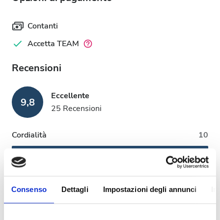
Contanti
Accetta TEAM
Recensioni
Eccellente
9,8
25 Recensioni
Cordialità
10
Pulizia
10
Consenso
Dettagli
Impostazioni degli annunci
In
Strutture
9,6
Esperienza complessiva
9,6