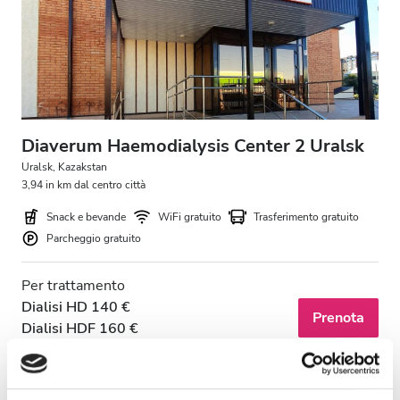
Pazienti con HIV
Pazienti con epatite B
Pazienti con epatite C
TEAM
Diaverum Haemodialysis Center 2 Uralsk
GHIC
Uralsk, Kazakstan
3,94 in km dal centro città
Snack e bevande
WiFi gratuito
Trasferimento gratuito
Strutture
Parcheggio gratuito
Snack e bevande
Per trattamento
Dialisi HD 140 €
WiFi gratuito
Prenota
Dialisi HDF 160 €
Schermi TV
Trasferimento gratuito