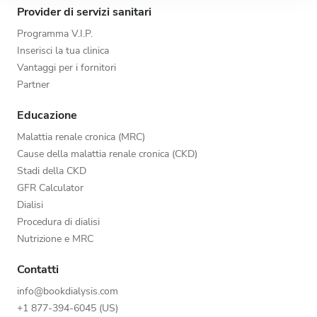
Provider di servizi sanitari
raccolto dal tuo utilizzo dei loro servizi.
Programma V.I.P.
Inserisci la tua clinica
Vantaggi per i fornitori
Partner
Educazione
Malattia renale cronica (MRC)
Cause della malattia renale cronica (CKD)
Stadi della CKD
GFR Calculator
Dialisi
Procedura di dialisi
Nutrizione e MRC
Contatti
info@bookdialysis.com
+1 877-394-6045 (US)