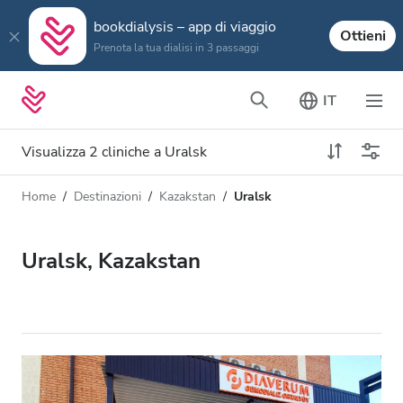
bookdialysis – app di viaggio
Ottieni
Prenota la tua dialisi in 3 passaggi
IT
Visualizza 2 cliniche a Uralsk
Home
Destinazioni
Kazakstan
Uralsk
Tipo di dialisi
Distanza
Nome
Tutti i tipi di dialisi
Uralsk, Kazakstan
Valutazione
Dialisi HD
Prezzo
Dialisi HDF
Accetta