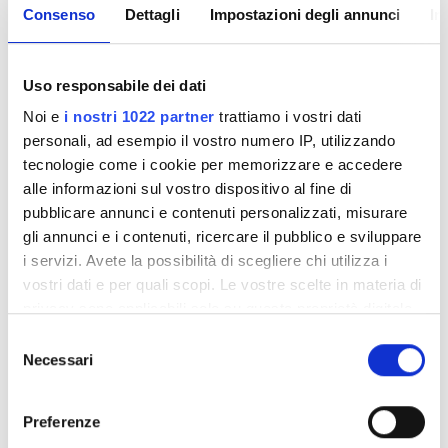
Consenso
Dettagli
Impostazioni degli annunci
In
Parcheggio gratuito
Uso responsabile dei dati
Prezzo
Noi e
i nostri 1022 partner
trattiamo i vostri dati
0 - 100 EUR
personali, ad esempio il vostro numero IP, utilizzando
tecnologie come i cookie per memorizzare e accedere
100 - 200 EUR
alle informazioni sul vostro dispositivo al fine di
Diaverum Haemodialysis Center Uralsk
pubblicare annunci e contenuti personalizzati, misurare
200 - 300 EUR
Uralsk, Kazakstan
gli annunci e i contenuti, ricercare il pubblico e sviluppare
3,2 in km dal centro città
300+ EUR
i servizi. Avete la possibilità di scegliere chi utilizza i
Snack e bevande
WiFi gratuito
Trasferimento gratuito
vostri dati e per quali scopi. Le vostre scelte in materia di
Parcheggio gratuito
privacy sono applicabili solo su questa proprietà digitale
Turni
in cui avete effettuato le vostre scelte. È possibile
Selezione
Per trattamento
modificare o revocare il proprio consenso in qualsiasi
Necessari
del
Dialisi HD 140 €
Mattino
momento dalla Dichiarazione sui cookie o facendo clic
Prenota
consenso
Dialisi HDF 160 €
sull'icona di attivazione della privacy.
Pomeriggio
Preferenze