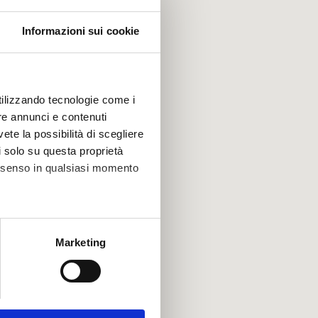
Informazioni sui cookie
utilizzando tecnologie come i
re annunci e contenuti
vete la possibilità di scegliere
li solo su questa proprietà
consenso in qualsiasi momento
alche metro,
Marketing
e specifiche (impronte
ezione dettagli
. Puoi