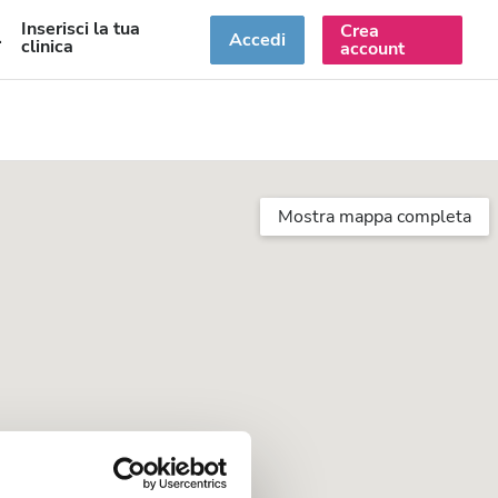
Inserisci la tua
Crea
T
Accedi
clinica
account
Mostra mappa completa