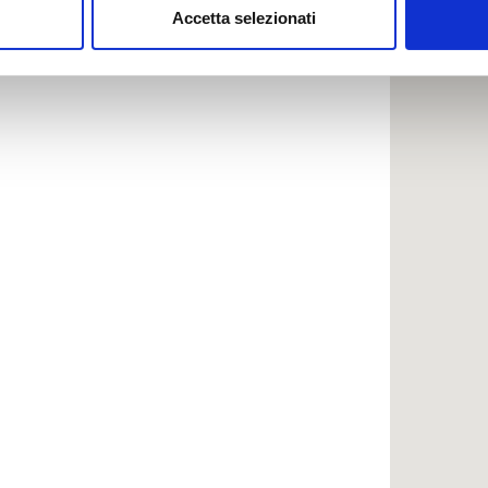
Accetta selezionati
nalizzare contenuti ed annunci, per fornire funzionalità dei socia
inoltre informazioni sul modo in cui utilizzi il nostro sito con i n
icità e social media, i quali potrebbero combinarle con altre inform
lizzo dei loro servizi.