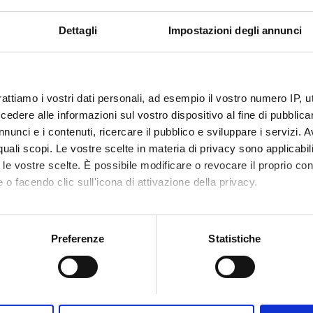
i gratuito
Trasferimento gratuito
Dettagli
Impostazioni degli annunci
Prenota
rattiamo i vostri dati personali, ad esempio il vostro numero IP, 
dere alle informazioni sul vostro dispositivo al fine di pubblica
nunci e i contenuti, ricercare il pubblico e sviluppare i servizi. A
r quali scopi. Le vostre scelte in materia di privacy sono applicabi
to le vostre scelte. È possibile modificare o revocare il proprio 
 o facendo clic sull'icona di attivazione della privacy.
mo anche:
oni sulla tua posizione geografica, con un'approssimazione di qu
Preferenze
Statistiche
spositivo, scansionandolo attivamente alla ricerca di caratteristich
aborati i tuoi dati personali e imposta le tue preferenze nella
s
consenso in qualsiasi momento dalla Dichiarazione sui cookie.