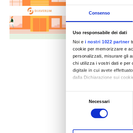
Pazienti con epatite B
Snack e bevande
WiF
Consenso
Parcheggio gratuito
Pazienti con epatite C
TEAM
Per trattamento
Uso responsabile dei dati
Dialisi HD 140 €
GHIC
Noi e
i nostri 1022 partner
t
Dialisi HDF 160 €
cookie per memorizzare e acce
personalizzati, misurare gli an
Strutture
chi utilizza i vostri dati e pe
digitale in cui avete effettua
Snack e bevande
dalla Dichiarazione sui cookie
WiFi gratuito
Con il tuo consenso, vorrem
Selezione
raccogliere informazi
Schermi TV
Necessari
del
Identificare il tuo di
consenso
Trasferimento gratuito
digitali).
Approfondisci come vengono el
Parcheggio gratuito
modificare o ritirare il tuo 