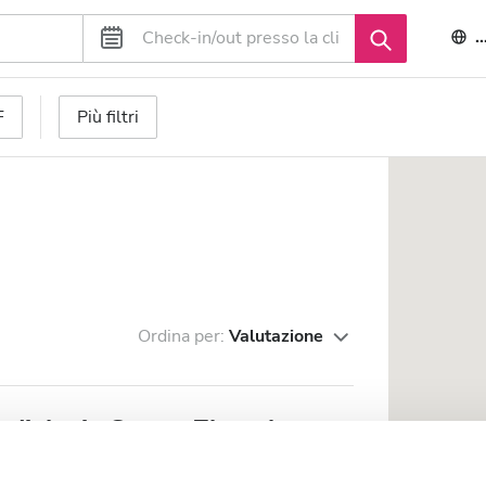
I
F
Più filtri
Ordina per:
Valutazione
dialysis Center Zhanakorgan
n km dal centro città