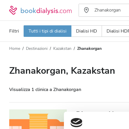
Filtri
Tutti i tipi di dialisi
Dialisi HD
Dialisi HD
Home
Destinazioni
Kazakstan
Zhanakorgan
Tipo di dialisi
Distanza
Nome
Tutti i tipi di dialisi
Zhanakorgan, Kazakstan
Valutazione
Dialisi HD
Prezzo
Dialisi HDF
Visualizza 1 clinica a Zhanakorgan
Accetta
Diaverum Haemo
Pazienti con HIV
Zhanakorgan, Kazakstan
2,2 i