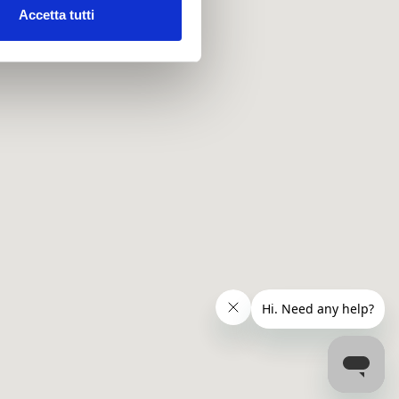
Accetta tutti
l media e per analizzare il
ostri partner che si occupano
azioni che hai fornito loro o