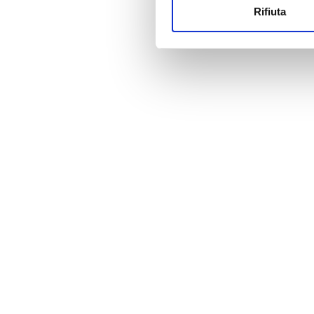
Rifiuta
Utilizziamo i cookie per perso
Prezzo
nostro traffico. Condividiamo 
di analisi dei dati web, pubbl
0 - 100 EUR
che hanno raccolto dal tuo uti
100 - 200 EUR
200 - 300 EUR
300+ EUR
Turni
Mattino
Pomeriggio
Sera