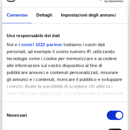
31
Consenso
Dettagli
Impostazioni degli annunci
In
Orario di apertura
Uso responsabile dei dati
Noi e
i nostri 1022 partner
trattiamo i vostri dati
Lunedì
08:00 - 22:00
personali, ad esempio il vostro numero IP, utilizzando
tecnologie come i cookie per memorizzare e accedere
Martedì
08:00 - 22:00
alle informazioni sul vostro dispositivo al fine di
pubblicare annunci e contenuti personalizzati, misurare
Mercoledì
08:00 - 22:00
gli annunci e i contenuti, ricercare il pubblico e sviluppare
i servizi. Avete la possibilità di scegliere chi utilizza i
vostri dati e per quali scopi. Le vostre scelte in materia di
Giovedì
08:00 - 22:00
privacy sono applicabili solo su questa proprietà digitale
in cui avete effettuato le vostre scelte. È possibile
Selezione
Venerdì
08:00 - 22:00
modificare o revocare il proprio consenso in qualsiasi
Necessari
del
momento dalla Dichiarazione sui cookie o facendo clic
consenso
Sabato
08:00 - 22:00
sull'icona di attivazione della privacy.