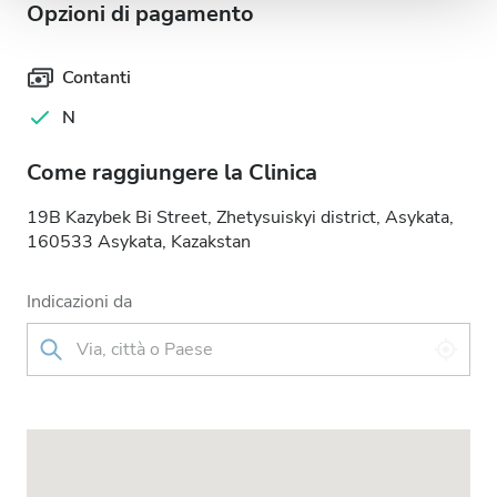
Opzioni di pagamento
pubblicità e social media, i quali potrebbero combinarle
con altre informazioni che hai fornito loro o che hanno
raccolto dal tuo utilizzo dei loro servizi.
Contanti
N
Come raggiungere la Clinica
19B Kazybek Bi Street, Zhetysuiskyi district, Asykata,
160533 Asykata, Kazakstan
Indicazioni da