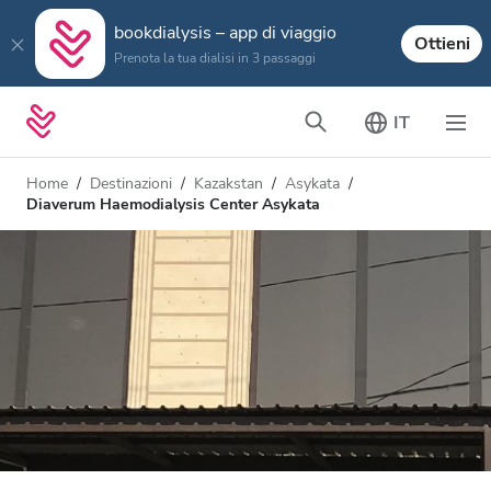
bookdialysis – app di viaggio
Ottieni
Prenota la tua dialisi in 3 passaggi
IT
Home
Destinazioni
Kazakstan
Asykata
Diaverum Haemodialysis Center Asykata