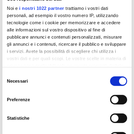
Noi e
i nostri 1022 partner
trattiamo i vostri dati
personali, ad esempio il vostro numero IP, utilizzando
tecnologie come i cookie per memorizzare e accedere
Medical Director
alle informazioni sul vostro dispositivo al fine di
pubblicare annunci e contenuti personalizzati, misurare
Dr Keng Tee Chau
gli annunci e i contenuti, ricercare il pubblico e sviluppare
i servizi. Avete la possibilità di scegliere chi utilizza i
vostri dati e per quali scopi. Le vostre scelte in materia di
privacy sono applicabili solo su questa proprietà digitale
in cui avete effettuato le vostre scelte. È possibile
Selezione
modificare o revocare il proprio consenso in qualsiasi
Necessari
del
momento dalla Dichiarazione sui cookie o facendo clic
consenso
sull'icona di attivazione della privacy.
Preferenze
Con il tuo consenso, vorremmo anche:
raccogliere informazioni sulla tua posizione
Statistiche
Acting Head Nurse
geografica, con un'approssimazione di qualche
Gervernsther Kimdiri
metro,