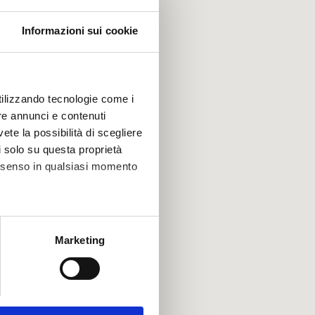
Informazioni sui cookie
utilizzando tecnologie come i
re annunci e contenuti
vete la possibilità di scegliere
li solo su questa proprietà
consenso in qualsiasi momento
alche metro,
Marketing
e specifiche (impronte
ezione dettagli
. Puoi