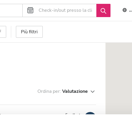
I
F
Più filtri
Ordina per:
Valutazione
da
Eccellente
9,5
6 Recensioni
 dal centro città