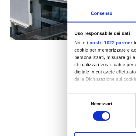
Pazienti con epatite B
Coperto da TEAM
Co
Consenso
Pazienti con epatite C
Snack e bevande
WiF
TEAM
Uso responsabile dei dati
Per trattamento
GHIC
Noi e
i nostri 1022 partner
t
Dialisi HD 160,3 €
cookie per memorizzare e acce
personalizzati, misurare gli an
Strutture
chi utilizza i vostri dati e pe
digitale in cui avete effettua
Snack e bevande
dalla Dichiarazione sui cookie
WiFi gratuito
Con il tuo consenso, vorrem
Selezione
raccogliere informazi
Schermi TV
Necessari
del
Identificare il tuo di
consenso
Trasferimento gratuito
digitali).
Approfondisci come vengono el
Parcheggio gratuito
modificare o ritirare il tuo 