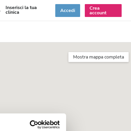
Inserisci la tua
Crea
T
Accedi
clinica
account
Mostra mappa completa