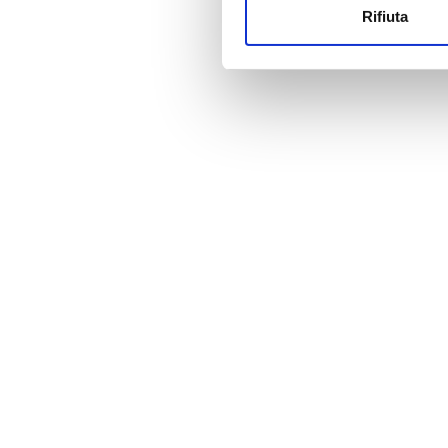
Rifiuta
Utilizziamo i cookie per perso
Prezzo
nostro traffico. Condividiamo 
di analisi dei dati web, pubbl
0 - 100 EUR
che hanno raccolto dal tuo uti
100 - 200 EUR
200 - 300 EUR
300+ EUR
Turni
Mattino
Pomeriggio
Sera