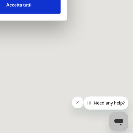
Accetta tutti
l media e per analizzare il
ostri partner che si occupano
azioni che hai fornito loro o