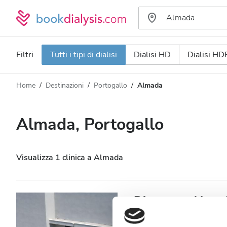
Filtri
Tutti i tipi di dialisi
Dialisi HD
Dialisi HD
Home
Destinazioni
Portogallo
Almada
Tipo di dialisi
Distanza
Nome
Tutti i tipi di dialisi
Almada, Portogallo
Valutazione
Dialisi HD
Prezzo
Dialisi HDF
Visualizza 1 clinica a Almada
Accetta
Diaverum Alma
Pazienti con HIV
Almada, Portogallo
3,01 in km