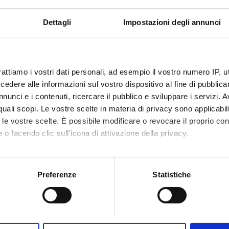
perto da GHIC
Dettagli
Impostazioni degli annunci
i gratuito
Schermi TV
Prenota
rattiamo i vostri dati personali, ad esempio il vostro numero IP, 
dere alle informazioni sul vostro dispositivo al fine di pubblica
nunci e i contenuti, ricercare il pubblico e sviluppare i servizi. A
r quali scopi. Le vostre scelte in materia di privacy sono applicabi
to le vostre scelte. È possibile modificare o revocare il proprio 
 o facendo clic sull'icona di attivazione della privacy.
mo anche:
oni sulla tua posizione geografica, con un'approssimazione di qu
Preferenze
Statistiche
spositivo, scansionandolo attivamente alla ricerca di caratteristich
aborati i tuoi dati personali e imposta le tue preferenze nella
s
consenso in qualsiasi momento dalla Dichiarazione sui cookie.