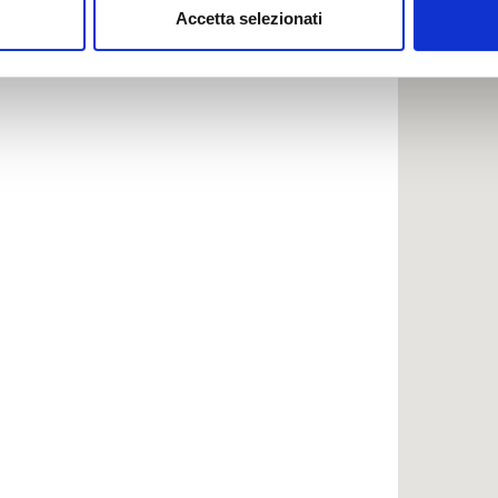
Accetta selezionati
nalizzare contenuti ed annunci, per fornire funzionalità dei socia
inoltre informazioni sul modo in cui utilizzi il nostro sito con i n
icità e social media, i quali potrebbero combinarle con altre inform
lizzo dei loro servizi.