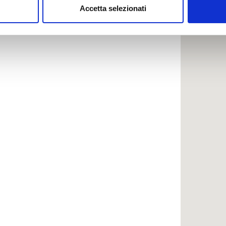
Accetta selezionati
nalizzare contenuti ed annunci, per fornire funzionalità dei socia
inoltre informazioni sul modo in cui utilizzi il nostro sito con i n
icità e social media, i quali potrebbero combinarle con altre inform
lizzo dei loro servizi.