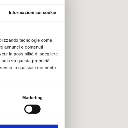
Informazioni sui cookie
utilizzando tecnologie come i
re annunci e contenuti
vete la possibilità di scegliere
li solo su questa proprietà
consenso in qualsiasi momento
alche metro,
Marketing
e specifiche (impronte
ezione dettagli
. Puoi