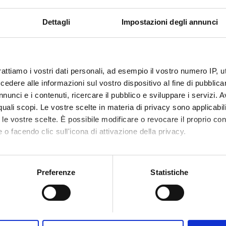
perto da GHIC
Dettagli
Impostazioni degli annunci
i gratuito
Schermi TV
rattiamo i vostri dati personali, ad esempio il vostro numero IP, 
Prenota
dere alle informazioni sul vostro dispositivo al fine di pubblica
nunci e i contenuti, ricercare il pubblico e sviluppare i servizi. A
r quali scopi. Le vostre scelte in materia di privacy sono applicabi
to le vostre scelte. È possibile modificare o revocare il proprio 
 o facendo clic sull'icona di attivazione della privacy.
mo anche:
oni sulla tua posizione geografica, con un'approssimazione di qu
Preferenze
Statistiche
spositivo, scansionandolo attivamente alla ricerca di caratteristich
aborati i tuoi dati personali e imposta le tue preferenze nella
s
consenso in qualsiasi momento dalla Dichiarazione sui cookie.