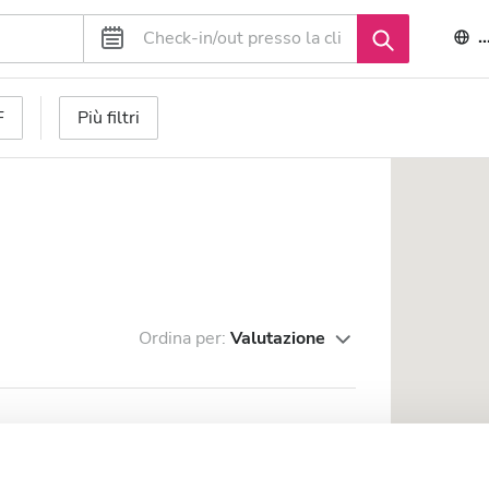
I
F
Più filtri
Ordina per:
Valutazione
las
m dal centro città