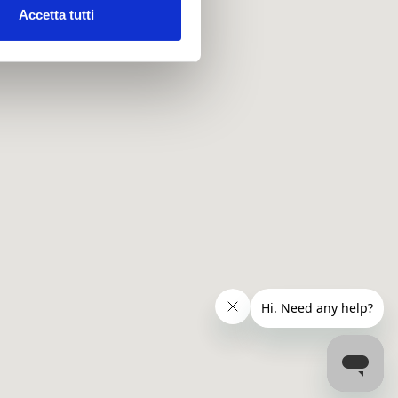
Accetta tutti
l media e per analizzare il
ostri partner che si occupano
azioni che hai fornito loro o