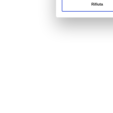
Rifiuta
Utilizziamo i cookie per perso
Prezzo
nostro traffico. Condividiamo 
di analisi dei dati web, pubbl
0 - 100 EUR
che hanno raccolto dal tuo uti
100 - 200 EUR
200 - 300 EUR
300+ EUR
Turni
Mattino
Pomeriggio
Sera