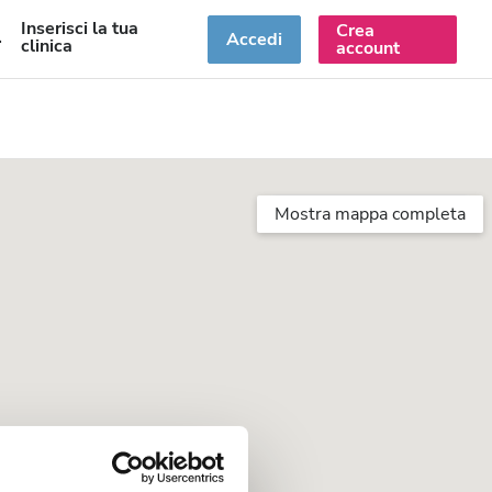
Inserisci la tua
Crea
T
Accedi
clinica
account
Mostra mappa completa