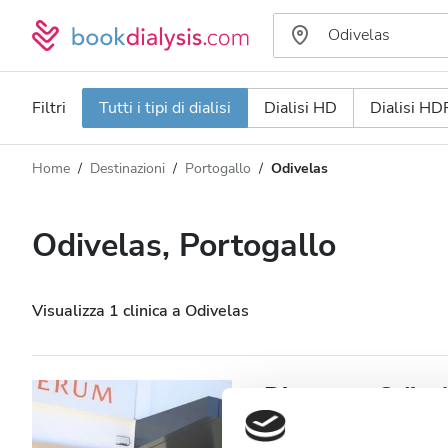
Filtri
Tutti i tipi di dialisi
Dialisi HD
Dialisi HD
Home
Destinazioni
Portogallo
Odivelas
Tipo di dialisi
Distanza
Nome
Tutti i tipi di dialisi
Odivelas, Portogallo
Valutazione
Dialisi HD
Prezzo
Dialisi HDF
Visualizza 1 clinica a Odivelas
Accetta
Diaverum Odive
Pazienti con HIV
Odivelas, Portogallo
0,48 in k