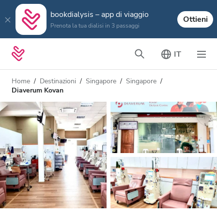
bookdialysis – app di viaggio
Ottieni
Prenota la tua dialisi in 3 passaggi
IT
Home
Destinazioni
Singapore
Singapore
Diaverum Kovan