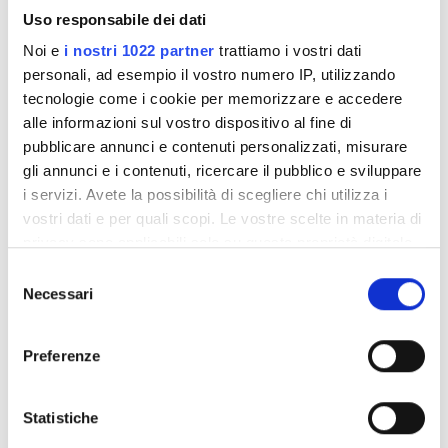
Uso responsabile dei dati
Noi e
i nostri 1022 partner
trattiamo i vostri dati
personali, ad esempio il vostro numero IP, utilizzando
tecnologie come i cookie per memorizzare e accedere
alle informazioni sul vostro dispositivo al fine di
pubblicare annunci e contenuti personalizzati, misurare
gli annunci e i contenuti, ricercare il pubblico e sviluppare
i servizi. Avete la possibilità di scegliere chi utilizza i
vostri dati e per quali scopi. Le vostre scelte in materia di
Medical Director
privacy sono applicabili solo su questa proprietà digitale
in cui avete effettuato le vostre scelte. È possibile
Dr Yang Wen Shin
Selezione
modificare o revocare il proprio consenso in qualsiasi
Necessari
del
momento dalla Dichiarazione sui cookie o facendo clic
consenso
sull'icona di attivazione della privacy.
Preferenze
Con il tuo consenso, vorremmo anche:
raccogliere informazioni sulla tua posizione
Statistiche
geografica, con un'approssimazione di qualche