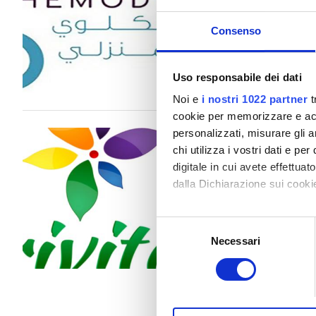
Pazienti con epatite B
Consenso
Pazienti con epatite C
Per trattamento
TEAM
Uso responsabile dei dati
Dialisi HD 530 €
GHIC
Noi e
i nostri 1022 partner
t
cookie per memorizzare e acce
personalizzati, misurare gli an
Trivita Home He
Strutture
chi utilizza i vostri dati e pe
Al Madam, Emirati Arabi Uniti
digitale in cui avete effettua
Snack e bevande
dalla Dichiarazione sui cookie
WiFi gratuito
Con il tuo consenso, vorrem
Selezione
Per trattamento
raccogliere informazi
Schermi TV
Necessari
del
Dialisi HD 392 €
Identificare il tuo di
consenso
Dialisi HDF 430 €
Trasferimento gratuito
digitali).
Approfondisci come vengono el
Parcheggio gratuito
modificare o ritirare il tuo 