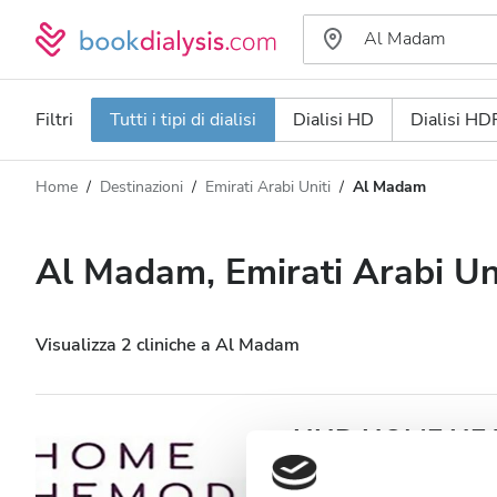
Filtri
Tutti i tipi di dialisi
Dialisi HD
Dialisi HD
Home
Destinazioni
Emirati Arabi Uniti
Al Madam
Tipo di dialisi
Distanza
Nome
Tutti i tipi di dialisi
Al Madam, Emirati Arabi Un
Valutazione
Dialisi HD
Prezzo
Dialisi HDF
Visualizza 2 cliniche a Al Madam
Accetta
HHD HOME HEA
Pazienti con HIV
Al Madam, Emirati Arabi Uniti