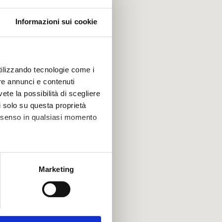
Informazioni sui cookie
utilizzando tecnologie come i
re annunci e contenuti
vete la possibilità di scegliere
li solo su questa proprietà
consenso in qualsiasi momento
alche metro,
Marketing
e specifiche (impronte
ezione dettagli
. Puoi