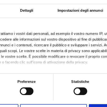
Dettagli
Impostazioni degli annunci
Prenota
rattiamo i vostri dati personali, ad esempio il vostro numero IP, 
dere alle informazioni sul vostro dispositivo al fine di pubblica
nunci e i contenuti, ricercare il pubblico e sviluppare i servizi. A
althcare LLC - Al Madam
r quali scopi. Le vostre scelte in materia di privacy sono applicabi
6,72 in km dal centro città
to le vostre scelte. È possibile modificare o revocare il proprio 
 o facendo clic sull'icona di attivazione della privacy.
mo anche:
oni sulla tua posizione geografica, con un'approssimazione di qu
Preferenze
Statistiche
Prenota
spositivo, scansionandolo attivamente alla ricerca di caratteristich
aborati i tuoi dati personali e imposta le tue preferenze nella
s
consenso in qualsiasi momento dalla Dichiarazione sui cookie.