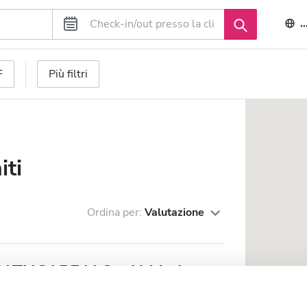
I
F
Più filtri
iti
Ordina per:
Valutazione
LTHCARE LLC - Al Madam
1,8 in km dal centro città