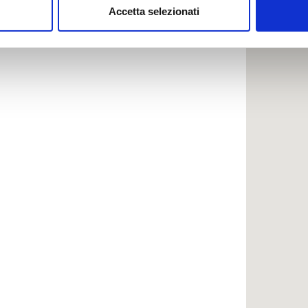
Accetta selezionati
nalizzare contenuti ed annunci, per fornire funzionalità dei socia
inoltre informazioni sul modo in cui utilizzi il nostro sito con i n
icità e social media, i quali potrebbero combinarle con altre inform
lizzo dei loro servizi.