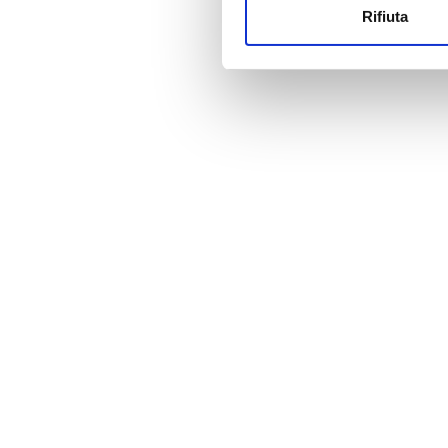
Rifiuta
Utilizziamo i cookie per perso
Prezzo
nostro traffico. Condividiamo 
di analisi dei dati web, pubbl
0 - 100 EUR
che hanno raccolto dal tuo uti
100 - 200 EUR
200 - 300 EUR
300+ EUR
Turni
Mattino
Pomeriggio
Sera