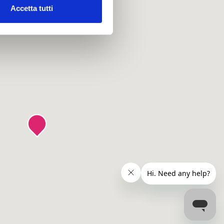
Accetta tutti
l media e per analizzare il
ostri partner che si occupano
azioni che hai fornito loro o