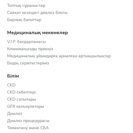
Топтық сұраныстар
Саяхат кезіндегі диализ блогы
Барлық бағыттар
Медициналық мекемелер
V.I.P. бағдарламасы
Клиникаңызды тіркеңіз
Медициналық ұйымдарға арналған артықшылықтар
Біздің серіктестеріміз
Білім
CKD
CKD себептері
CKD сатылары
GFR калькуляторы
Диализ
Диализ процедурасы
Тамақтану және СБА