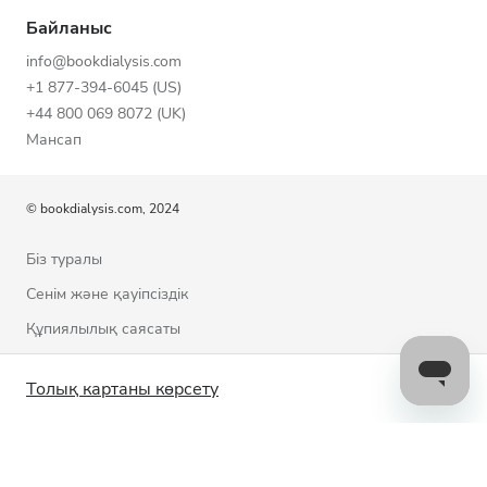
Байланыс
info@bookdialysis.com
+1 877-394-6045 (US)
+44 800 069 8072 (UK)
Мансап
© bookdialysis.com, 2024
Біз туралы
Сенім және қауіпсіздік
Құпиялылық саясаты
Пайдалану шарттары
Толық картаны көрсету
Cookie саясаты
Бізбен байланысыңыз