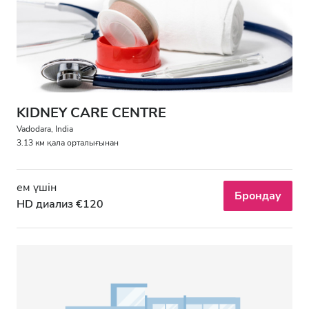
АИТВ пациенттері
В гепатиті бар пациенттер
С гепатиті бар пациенттер
EHIC
KIDNEY CARE CENTRE
GHIC
Vadodara, India
3.13 км қала орталығынан
Қызметтер
ем үшін
Брондау
HD диализ €120
Сусындар мен жеңіл тағамдар
Тегін WiFi
Теледидар экрандары
Тегін трансфер