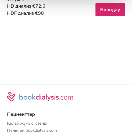
HD диализ €72.6
Брондау
HDF диализ €98
Пациенттер
Қалай жұмыс істейді
Неліктен bookdialysis.com