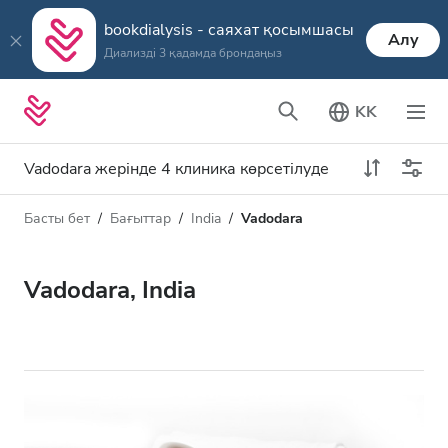
bookdialysis - саяхат қосымшасы
Алу
Диализді 3 қадамда брондаңыз
KK
Vadodara жерінде 4 клиника көрсетілуде
Басты бет
Бағыттар
India
Vadodara
Диализ түрі
Қашықтық
Аты
Барлық диализ түрлері
Vadodara, India
Рейтинг
HD диализ
Баға
HDF диализ
Қабылдайды