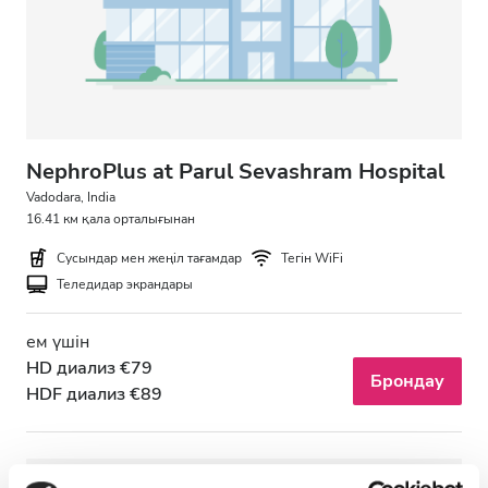
Тегін тұрақ
Баға
0 - 100 EUR
NephroPlus at Parul Sevashram Hospital
100 - 200 EUR
Vadodara, India
16.41 км қала орталығынан
200 - 300 EUR
Сусындар мен жеңіл тағамдар
Тегін WiFi
300+ EUR
Теледидар экрандары
ем үшін
Ауысымдар
HD диализ €79
Брондау
HDF диализ €89
Таң
Түстен кейін