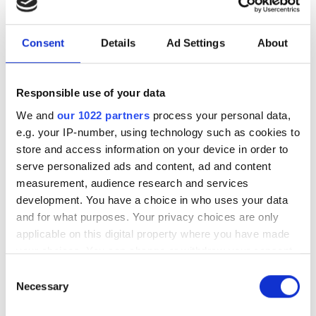
Кеш
Түн
Consent
Details
Ad Settings
About
Рейтинг
Responsible use of your data
We and
our 1022 partners
process your personal data,
Жақсы
e.g. your IP-number, using technology such as cookies to
Өте жақсы
store and access information on your device in order to
NephroPlus at Shreenath Clinic
serve personalized ads and content, ad and content
Тамаша
Vadodara, India
measurement, audience research and services
4.39 км қала орталығынан
development. You have a choice in who uses your data
Сусындар мен жеңіл тағамдар
Тегін WiFi
and for what purposes. Your privacy choices are only
Теледидар экрандары
applicable on this digital property where you have made
your choices. You can change or withdraw your consent
ем үшін
any time from the Cookie Declaration or by clicking on
Consent
HD диализ €72.6
the Privacy trigger icon.
Necessary
Selection
Брондау
HDF диализ €98