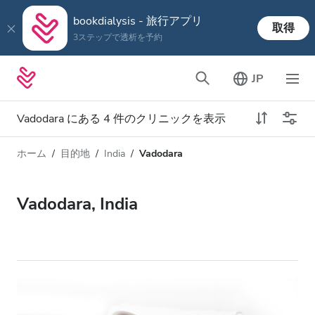
bookdialysis - 旅行アプリ
取得
3ステップで透析を予約
JP
Vadodara にある 4 件のクリニックを表示
ホーム
目的地
India
Vadodara
透析タイプ
距離
名前
すべての透析
Vadodara, India
評価
透析 HD
価格
透析 HDF
対応