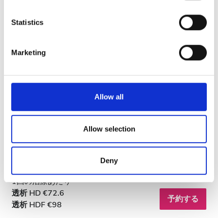
location which can be accurate to within several
meters
Statistics
Identify your device by actively scanning it for
specific characteristics (fingerprinting)
Marketing
Find out more about how your personal data is processed
and set your preferences in the
details section
.
We use cookies to personalise content and ads, to
Allow all
provide social media features and to analyse our traffic.
NephroPlus at Sunshine Global Hospital
We also share information about your use of our site with
our social media, advertising and analytics partners who
Vadodara, India
Allow selection
市の中心から 2.69 km
may combine it with other information that you’ve
provided to them or that they’ve collected from your use
軽食
無料WiFi
テレビスクリーン
Deny
of their services. Read more about cookies in our
Privacy policy.
1回の治療あたり
透析 HD €72.6
予約する
透析 HDF €98