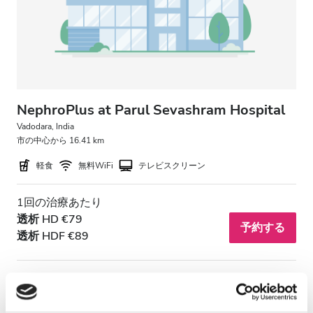
無料駐車場
価格
0 - 100 ユーロ
NephroPlus at Parul Sevashram Hospital
100 - 200 ユーロ
Vadodara, India
市の中心から 16.41 km
200 - 300 ユーロ
軽食
無料WiFi
テレビスクリーン
300以上 ユーロ
1回の治療あたり
透析 HD €79
予約する
シフト
透析 HDF €89
朝
午後