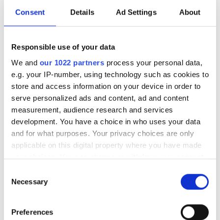
夕方
Consent
Details
Ad Settings
About
夜
Responsible use of your data
評価
We and
our 1022 partners
process your personal data,
e.g. your IP-number, using technology such as cookies to
良い
store and access information on your device in order to
NephroPlus at Shreenath Clinic
serve personalized ads and content, ad and content
とても良い
Vadodara, India
measurement, audience research and services
市の中心から 4.39 km
優秀
development. You have a choice in who uses your data
and for what purposes. Your privacy choices are only
軽食
無料WiFi
テレビスクリーン
applicable on this digital property where you have made
your choices. You can change or withdraw your consent
1回の治療あたり
any time from the Cookie Declaration or by clicking on
Consent
透析 HD €72.6
予約する
the Privacy trigger icon.
Necessary
Selection
透析 HDF €98
If you allow, we would also like to:
Preferences
Collect information about your geographical