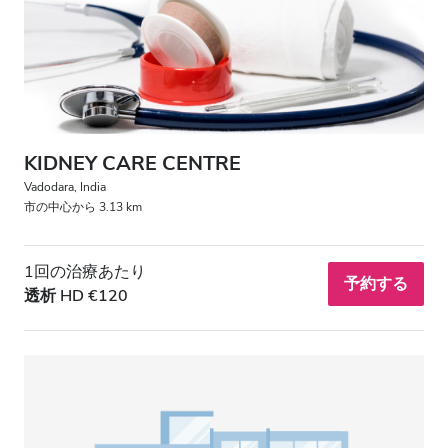
HIV患者
B型肝炎患者
C型肝炎患者
EHIC
KIDNEY CARE CENTRE
GHIC
Vadodara, India
市の中心から 3.13 km
施設
1回の治療あたり
予約する
透析 HD €120
軽食
無料WiFi
テレビ画面
無料送迎