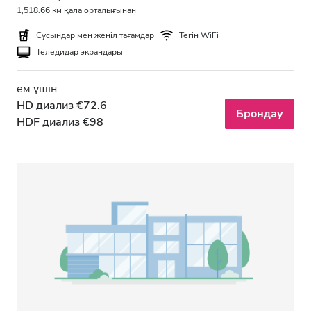
1,518.66 км қала орталығынан
Сусындар мен жеңіл тағамдар
Тегін WiFi
Теледидар экрандары
ем үшін
HD диализ €72.6
Брондау
HDF диализ €98