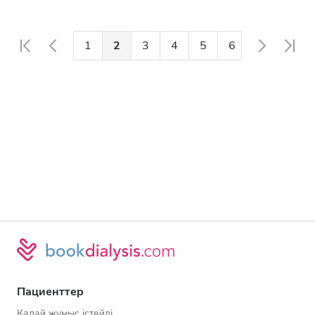
1
2
3
4
5
6
7
8
Пациенттер
Қалай жұмыс істейді