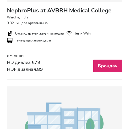
NephroPlus at AVBRH Medical College
Wardha, India
3.32 км қала орталығынан
Сусындар мен жеңіл тағамдар
Тегін WiFi
Теледидар экрандары
ем үшін
HD диализ €79
Брондау
HDF диализ €89