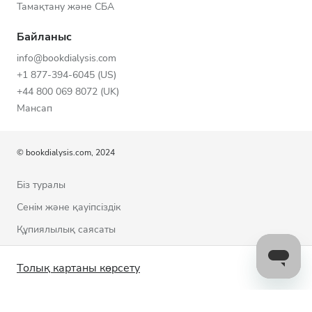
Тамақтану және СБА
Байланыс
info@bookdialysis.com
+1 877-394-6045 (US)
+44 800 069 8072 (UK)
Мансап
© bookdialysis.com, 2024
Біз туралы
Сенім және қауіпсіздік
Құпиялылық саясаты
Пайдалану шарттары
Толық картаны көрсету
Cookie саясаты
Бізбен байланысыңыз