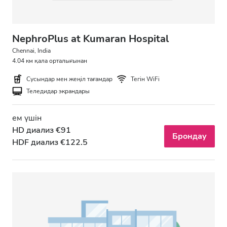
NephroPlus at Kumaran Hospital
Chennai, India
4.04 км қала орталығынан
Сусындар мен жеңіл тағамдар
Тегін WiFi
Теледидар экрандары
ем үшін
HD диализ €91
Брондау
HDF диализ €122.5