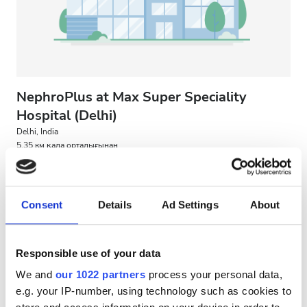
NephroPlus at Max Super Speciality
Hospital (Delhi)
Delhi, India
5.35 км қала орталығынан
Сусындар мен жеңіл тағамдар
Тегін WiFi
Теледидар экрандары
Consent
Details
Ad Settings
About
ем үшін
HD диализ €100
Брондау
Responsible use of your data
HDF диализ €135
We and
our 1022 partners
process your personal data,
e.g. your IP-number, using technology such as cookies to