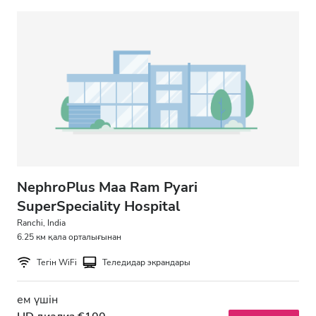
Тегін тұрақ
Баға
0 - 100 EUR
100 - 200 EUR
200 - 300 EUR
300+ EUR
NephroPlus Maa Ram Pyari
SuperSpeciality Hospital
Ranchi, India
Ауысымдар
6.25 км қала орталығынан
Тегін WiFi
Теледидар экрандары
Таң
Түстен кейін
ем үшін