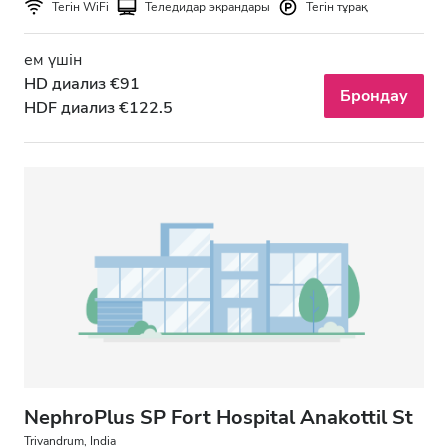
Тегін WiFi
Теледидар экрандары
Тегін тұрақ
ем үшін
HD диализ €91
Брондау
HDF диализ €122.5
NephroPlus SP Fort Hospital Anakottil St
Trivandrum, India