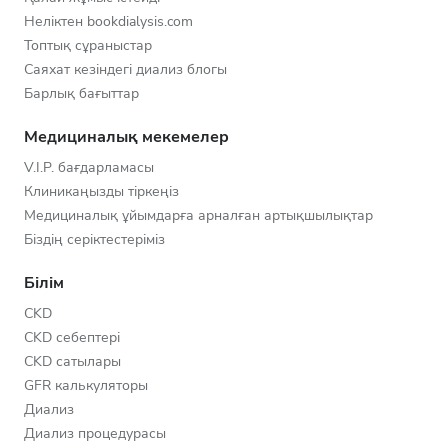
Неліктен bookdialysis.com
Топтық сұраныстар
Саяхат кезіндегі диализ блогы
Барлық бағыттар
Медициналық мекемелер
V.I.P. бағдарламасы
Клиникаңызды тіркеңіз
Медициналық ұйымдарға арналған артықшылықтар
Біздің серіктестеріміз
Білім
CKD
CKD себептері
CKD сатылары
GFR калькуляторы
Диализ
Диализ процедурасы