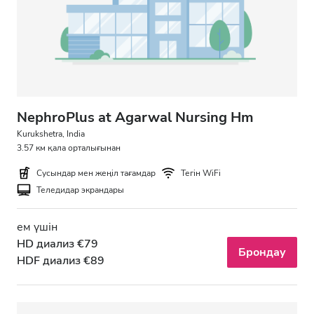
NephroPlus at Agarwal Nursing Hm
Kurukshetra, India
3.57 км қала орталығынан
Сусындар мен жеңіл тағамдар
Тегін WiFi
Теледидар экрандары
ем үшін
HD диализ €79
Брондау
HDF диализ €89