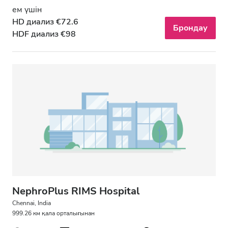
ем үшін
HD диализ €72.6
Брондау
HDF диализ €98
NephroPlus RIMS Hospital
Chennai, India
999.26 км қала орталығынан