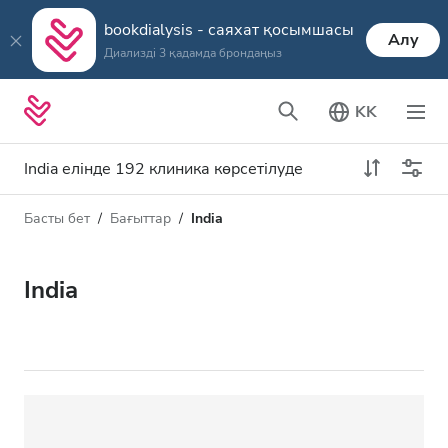
bookdialysis - саяхат қосымшасы
Алу
Диализді 3 қадамда брондаңыз
KK
India елінде 192 клиника көрсетілуде
Басты бет
Бағыттар
India
Диализ түрі
Қашықтық
Аты
Барлық диализ түрлері
India
Рейтинг
HD диализ
Баға
HDF диализ
Қабылдайды