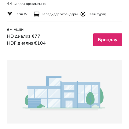
4.4 км қала орталығынан
Тегін WiFi
Теледидар экрандары
Тегін тұрақ
ем үшін
HD диализ €77
Брондау
HDF диализ €104