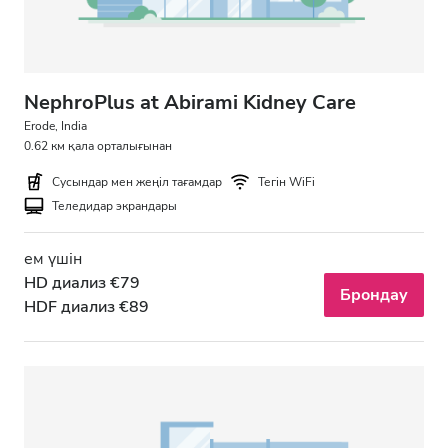
NephroPlus at Abirami Kidney Care
Erode, India
0.62 км қала орталығынан
Сусындар мен жеңіл тағамдар
Тегін WiFi
Теледидар экрандары
ем үшін
HD диализ €79
Брондау
HDF диализ €89