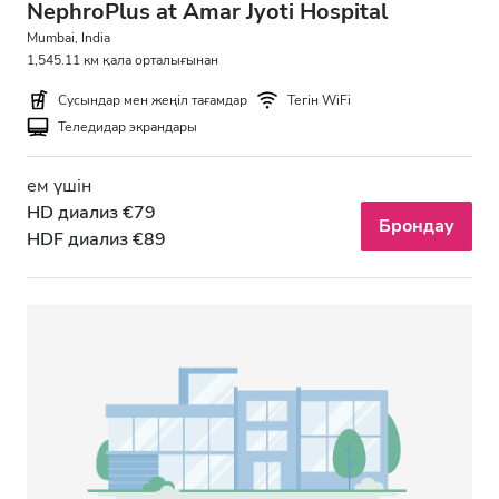
NephroPlus at Amar Jyoti Hospital
Mumbai, India
1,545.11 км қала орталығынан
Сусындар мен жеңіл тағамдар
Тегін WiFi
Теледидар экрандары
ем үшін
HD диализ €79
Брондау
HDF диализ €89