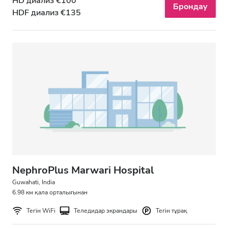
HD диализ €100
Кеш
Брондау
HDF диализ €135
Түн
Рейтинг
Жақсы
Өте жақсы
Тамаша
NephroPlus Marwari Hospital
Guwahati, India
6.98 км қала орталығынан
Тегін WiFi
Теледидар экрандары
Тегін тұрақ