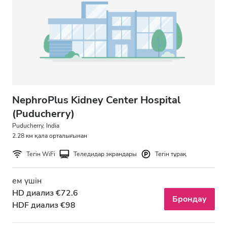
АИТВ пациенттері
В гепатиті бар пациенттер
С гепатиті бар пациенттер
EHIC
GHIC
NephroPlus Kidney Center Hospital
(Puducherry)
Puducherry, India
Қызметтер
2.28 км қала орталығынан
Тегін WiFi
Теледидар экрандары
Тегін тұрақ
Сусындар мен жеңіл тағамдар
Тегін WiFi
ем үшін
HD диализ €72.6
Теледидар экрандары
Брондау
HDF диализ €98
Тегін трансфер