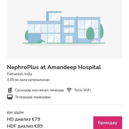
NephroPlus at Amandeep Hospital
Pathankot, India
4.05 км қала орталығынан
Сусындар мен жеңіл тағамдар
Тегін WiFi
Теледидар экрандары
ем үшін
HD диализ €79
Брондау
HDF диализ €89