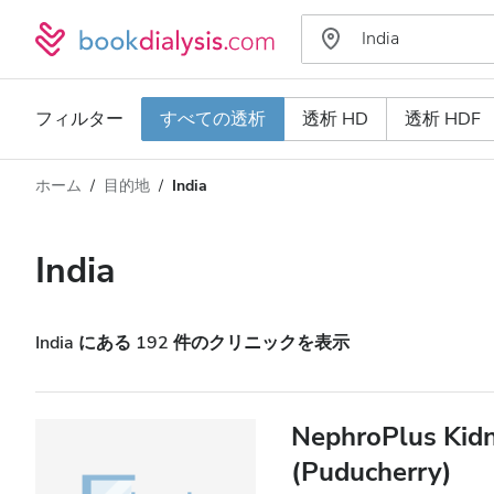
フィルター
すべての透析
透析 HD
透析 HDF
ホーム
目的地
India
透析タイプ
距離
名前
すべての透析
India
評価
透析 HD
価格
透析 HDF
India にある 192 件のクリニックを表示
対応
NephroPlus Kidn
(Puducherry)
HIV患者