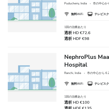
Puducherry, India
市の中心から 
B型肝炎患者
無料WiFi
テレビスク
C型肝炎患者
EHIC
1回の治療あたり
透析 HD €72.6
GHIC
透析 HDF €98
施設
NephroPlus Maa 
Hospital
軽食
無料WiFi
Ranchi, India
市の中心から 6.2
テレビ画面
無料WiFi
テレビスク
無料送迎
1回の治療あたり
透析 HD €100
無料駐車場
透析 HDF €135