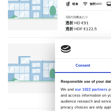
軽食
無料WiFi
1回の治療あたり
透析 HD €91
透析 HDF €122.5
NephroPlus at M
(Delhi)
Delhi, India
市の中心から 5.35
Consent
軽食
無料WiFi
Responsible use of your dat
1回の治療あたり
We and
our 1022 partners
pr
透析 HD €100
and access information on yo
透析 HDF €135
audience research and servi
privacy choices are only app