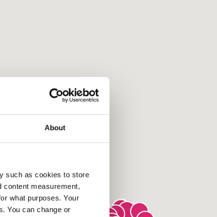
About
y such as cookies to store
nd content measurement,
for what purposes. Your
es. You can change or