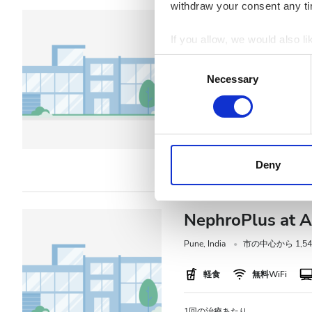
withdraw your consent any tim
NephroPlus at (
Medical and Life
If you allow, we would also lik
Collect information a
Consent
Bardhaman, India
市の中心から 
Identify your device by
Necessary
Selection
Find out more about how your
軽食
無料WiFi
We use cookies to personalis
1回の治療あたり
information about your use of
透析 HD €79
other information that you’ve
Deny
透析 HDF €89
cookies in our Privacy policy
NephroPlus at A
Pune, India
市の中心から 1,542
軽食
無料WiFi
1回の治療あたり