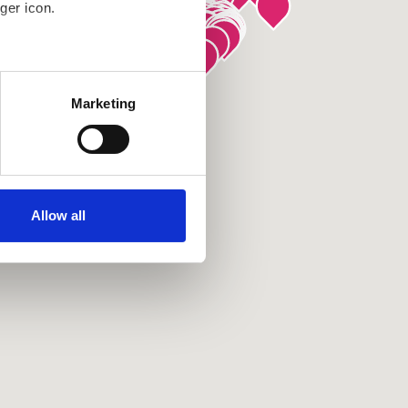
ger icon.
several meters
Marketing
ails section
.
se our traffic. We also share
ers who may combine it with
ir services. Read more about
Allow all