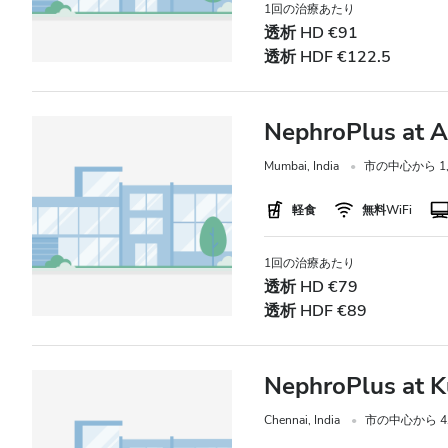
夜
1回の治療あたり
透析 HD €91
透析 HDF €122.5
評価
NephroPlus at A
良い
Mumbai, India
市の中心から 1,5
とても良い
優秀
軽食
無料WiFi
1回の治療あたり
透析 HD €79
透析 HDF €89
NephroPlus at K
Chennai, India
市の中心から 4.