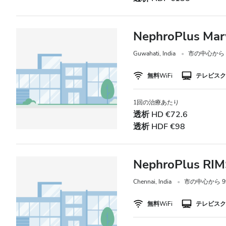
価格
NephroPlus Marw
0 - 100 ユーロ
Guwahati, India
市の中心から 6
100 - 200 ユーロ
無料WiFi
テレビスク
200 - 300 ユーロ
1回の治療あたり
300以上 ユーロ
透析 HD €72.6
透析 HDF €98
シフト
NephroPlus RIM
朝
Chennai, India
市の中心から 999
午後
無料WiFi
テレビスク
夕方