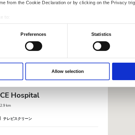
e from the Cookie Declaration or by clicking on the Privacy trig
BIMS) Burdwan Institute of
 Sciences
e to:
bout your geographical location which can be accurate to within 
2.95 km
 actively scanning it for specific characteristics (fingerprinting)
Preferences
Statistics
 personal data is processed and set your preferences in the
det
テレビスクリーン
e content and ads, to provide social media features and to analy
 our site with our social media, advertising and analytics partn
予約する
 provided to them or that they’ve collected from your use of the
Allow selection
.
CE Hospital
.9 km
テレビスクリーン