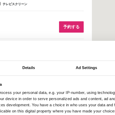
テレビスクリーン
予約する
ax Super Speciality Hospital
 km
Details
Ad Settings
テレビスクリーン
a
ocess your personal data, e.g. your IP-number, using technolog
ur device in order to serve personalized ads and content, ad a
予約する
ces development. You have a choice in who uses your data and 
licable on this digital property where you have made your choic