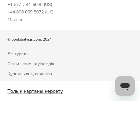
+1 877-394-6045 (US)
+44 800 069 8072 (UK)
Мансап
© bookdialysis.com, 2024
Біз туралы
Сенім және қауіпсіздік
Құпиялылық саясаты
Пайдалану шарттары
Толық картаны көрсету
Cookie саясаты
Бізбен байланысыңыз