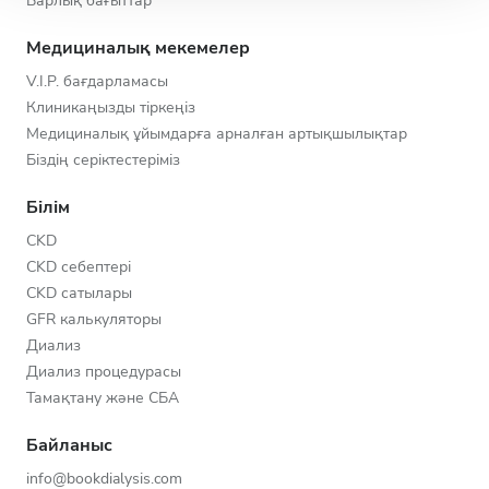
Барлық бағыттар
Медициналық мекемелер
V.I.P. бағдарламасы
Клиникаңызды тіркеңіз
Медициналық ұйымдарға арналған артықшылықтар
Біздің серіктестеріміз
Білім
CKD
CKD себептері
CKD сатылары
GFR калькуляторы
Диализ
Диализ процедурасы
Тамақтану және СБА
Байланыс
info@bookdialysis.com