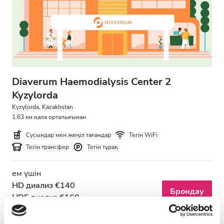
АИТВ пациенттері
В гепатиті бар пациенттер
С гепатиті бар пациенттер
EHIC
Diaverum Haemodialysis Center 2
GHIC
Kyzylorda
Kyzylorda, Kazakhstan
1.63 км қала орталығынан
Қызметтер
Сусындар мен жеңіл тағамдар
Тегін WiFi
Тегін трансфер
Тегін тұрақ
Сусындар мен жеңіл тағамдар
Тегін WiFi
ем үшін
HD диализ €140
Брондау
Теледидар экрандары
HDF диализ €160
Тегін трансфер