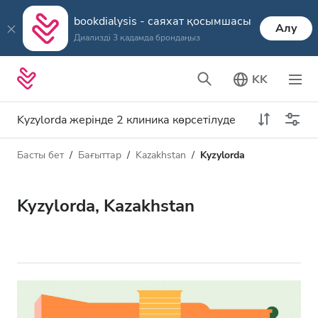
bookdialysis - саяхат қосымшасы
Алу
Диализді 3 қадамда брондаңыз
KK
Kyzylorda жерінде 2 клиника көрсетілуде
Басты бет
Бағыттар
Kazakhstan
Kyzylorda
Диализ түрі
Қашықтық
Аты
Барлық диализ түрлері
Kyzylorda, Kazakhstan
Рейтинг
HD диализ
Баға
HDF диализ
Қабылдайды