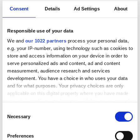
Тегін тұрақ
Consent
Details
Ad Settings
About
Баға
Responsible use of your data
We and
our 1022 partners
process your personal data,
0 - 100 EUR
e.g. your IP-number, using technology such as cookies to
100 - 200 EUR
store and access information on your device in order to
serve personalized ads and content, ad and content
200 - 300 EUR
Diaverum Haemodialysis Center Kyzylorda
measurement, audience research and services
Kyzylorda, Kazakhstan
development. You have a choice in who uses your data
300+ EUR
5.31 км қала орталығынан
and for what purposes. Your privacy choices are only
applicable on this digital property where you have made
Сусындар мен жеңіл тағамдар
Тегін WiFi
your choices. You can change or withdraw your consent
Тегін трансфер
Тегін тұрақ
Ауысымдар
any time from the Cookie Declaration or by clicking on
Consent
the Privacy trigger icon.
Necessary
Таң
ем үшін
Selection
HD диализ €140
Брондау
Түстен кейін
If you allow, we would also like to:
HDF диализ €160
Preferences
Collect information about your geographical