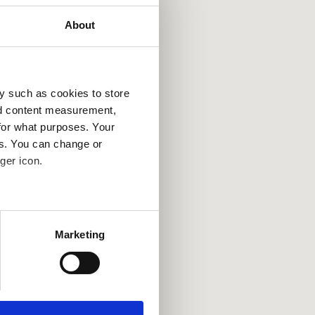
About
y such as cookies to store
nd content measurement,
for what purposes. Your
es. You can change or
ger icon.
several meters
Marketing
ails section
.
se our traffic. We also share
ers who may combine it with