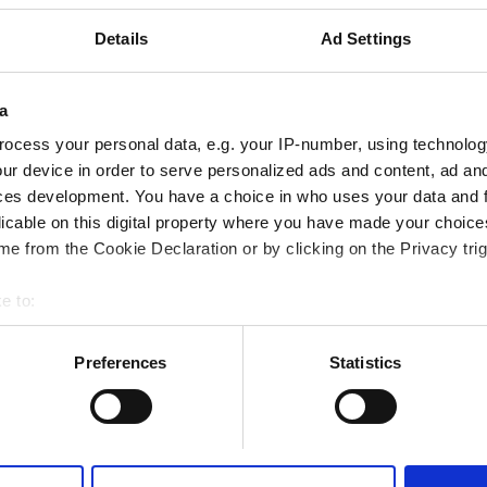
Details
Ad Settings
мдар
Тегін WiFi
a
Брондау
ocess your personal data, e.g. your IP-number, using technolog
ur device in order to serve personalized ads and content, ad a
ces development. You have a choice in who uses your data and 
licable on this digital property where you have made your choic
e from the Cookie Declaration or by clicking on the Privacy trig
e to:
bout your geographical location which can be accurate to within 
 actively scanning it for specific characteristics (fingerprinting)
Preferences
Statistics
 personal data is processed and set your preferences in the
det
e content and ads, to provide social media features and to analy
 our site with our social media, advertising and analytics partn