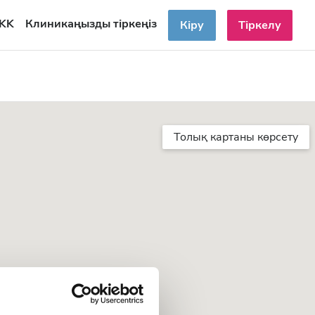
KK
Клиникаңызды тіркеңіз
Кіру
Тіркелу
Толық картаны көрсету