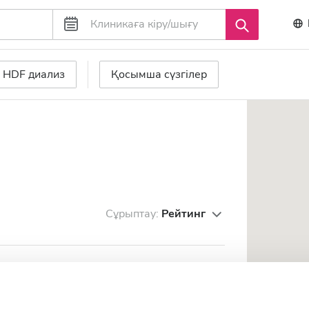
HDF диализ
Қосымша сүзгілер
Сұрыптау:
Рейтинг
riba Gailezers Saldu
рталығынан