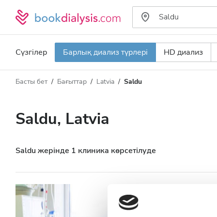
Сүзгілер
Барлық диализ түрлері
HD диализ
Басты бет
Бағыттар
Latvia
Saldu
Диализ түрі
Қашықтық
Аты
Барлық диализ түрлері
Saldu, Latvia
Рейтинг
HD диализ
Баға
HDF диализ
Saldu жерінде 1 клиника көрсетілуде
Қабылдайды
Medicinas Sabied
АИТВ пациенттері
Saldu, Latvia
0.59 км қала о