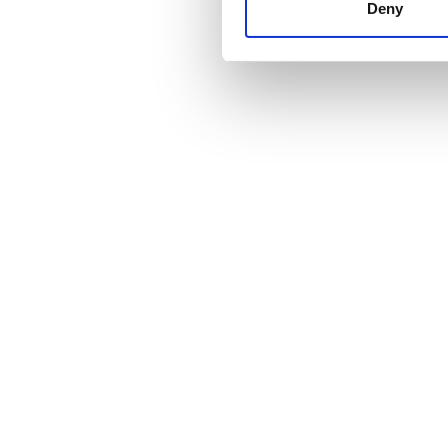
other information that you’ve
Deny
cookies in our Privacy policy
Баға
0 - 100 EUR
100 - 200 EUR
200 - 300 EUR
300+ EUR
Ауысымдар
Таң
Түстен кейін
Кеш