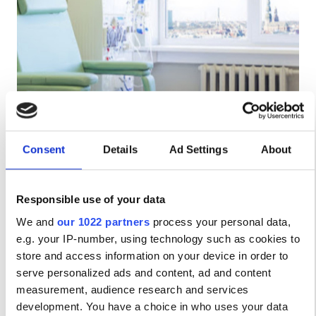
Ασθενείς με HIV
Ασθενείς με Ηπατίτιδα B
Ασθενείς με Ηπατίτιδα C
EHIC
Medicinas Sabiedriba Gailezers Saldu
GHIC
Saldu, Latvia
0.59 χλμ από το κέντρο της πόλης
Consent
Details
Ad Settings
About
Αναψυκτικά
Δωρεάν WiFi
Παροχές
Responsible use of your data
Ανά θεραπεία
Αναψυκτικά
Κράτηση
We and
our 1022 partners
process your personal data,
Αιμοκάθαρση HD €260
e.g. your IP-number, using technology such as cookies to
Δωρεάν WiFi
store and access information on your device in order to
Τηλεοπτικές Οθόνες
serve personalized ads and content, ad and content
measurement, audience research and services
Δωρεάν Μεταφορά
development. You have a choice in who uses your data