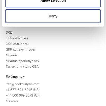
our social media, advertising and analytics partners who
Allow selection
Кеш
Клиникаңызды тіркеңіз
may combine it with other information that you’ve
Медициналық ұйымдарға арналған артықшылықтар
Түн
provided to them or that they’ve collected from your use
Біздің серіктестеріміз
Deny
of their services. Read more about cookies in our
Privacy policy.
Білім
Рейтинг
CKD
CKD себептері
Жақсы
CKD сатылары
Өте жақсы
GFR калькуляторы
Диализ
Тамаша
Диализ процедурасы
Тамақтану және СБА
Байланыс
info@bookdialysis.com
+1 877-394-6045 (US)
+44 800 069 8072 (UK)
Мансап