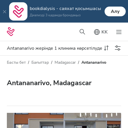
bookdialysis - саяхат қосымшасы
Алу
Диализді 3 қадамда брондаңыз
KK
Antananarivo жерінде 1 клиника көрсетілуде
Басты бет
Бағыттар
Madagascar
Antananarivo
Диализ түрі
Қашықтық
Аты
Барлық диализ түрлері
Antananarivo, Madagascar
Рейтинг
HD диализ
Баға
HDF диализ
Қабылдайды