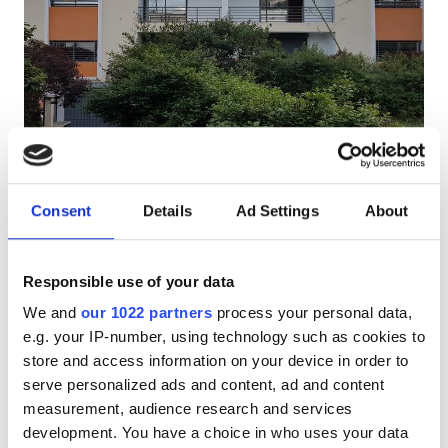
АИТВ пациенттері
В гепатиті бар пациенттер
С гепатиті бар пациенттер
EHIC
Clinique La Sérénité
GHIC
Antananarivo, Madagascar
0.95 км қала орталығынан
Consent
Details
Ad Settings
About
Сусындар мен жеңіл тағамдар
Тегін WiFi
Қызметтер
Теледидар экрандары
Тегін тұрақ
Responsible use of your data
Сусындар мен жеңіл тағамдар
We and
our 1022 partners
process your personal data,
ем үшін
Брондау
e.g. your IP-number, using technology such as cookies to
HD диализ €100
Тегін WiFi
store and access information on your device in order to
Теледидар экрандары
serve personalized ads and content, ad and content
measurement, audience research and services
Тегін трансфер
development. You have a choice in who uses your data