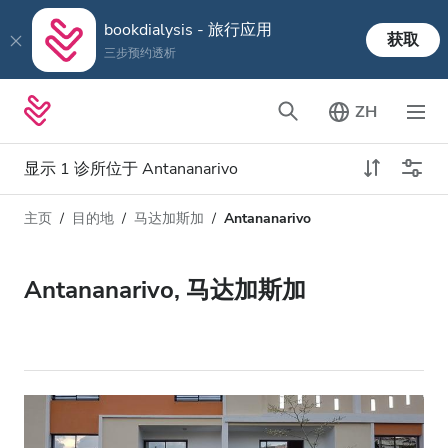
bookdialysis - 旅行应用
获取
三步预约透析
ZH
显示 1 诊所位于 Antananarivo
主页
目的地
马达加斯加
Antananarivo
透析类型
距离
姓名
所有透析
Antananarivo, 马达加斯加
评分
透析HD
价格
透析HDF
接收