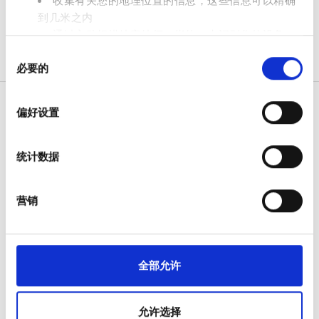
收集有关您的地理位置的信息，这些信息可以精确
免费停车
到几米之内
通过主动扫描特定特征（指纹）来识别您的设备
同
在
细节部分
查找有关您的个人数据如何处理的更多信息，
价格
必要的
意
并设置您的首选项。您可随时从Cookie声明中更改或撤回
选
您的同意事项。
0 - 100 欧元
择
偏好设置
我们使用 Cookie 来制作贴合用户需求的内容与广告、提供
100 - 200 欧元
社交媒体功能以及分析我们的流量。我们还会与社交媒
病人
200 - 300 欧元
统计数据
体、广告和分析合作伙伴分享您对我们网站的使用情况，
这些合作伙伴可能会将此类信息与您提供给他们或他们在
如何运作
300+ 欧元
您使用其服务的过程中收集的其他信息相结合。
为什么选择 bookdialysis.com
营销
团体咨询
旅行透析博客
班次
全部目的地
全部允许
上午
医疗服务提供者
V.I.P. 尊享計劃
下午
允许选择
将您的诊所列入名单