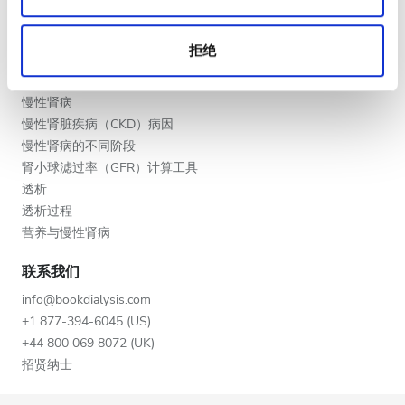
晚上
提供者的福利
合作伙伴
深夜
拒绝
教育
慢性肾病
评分
慢性肾脏疾病（CKD）病因
慢性肾病的不同阶段
好
肾小球滤过率（GFR）计算工具
非常好
透析
透析过程
优秀
营养与慢性肾病
联系我们
info@bookdialysis.com
+1 877-394-6045 (US)
+44 800 069 8072 (UK)
招贤纳士