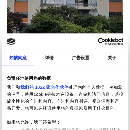
HIV患者
乙型肝炎患者
丙型肝炎患者
EHIC
Clinique La Sérénité
GHIC
Antananarivo, 马达加斯加
知情同意
详情
广告设置
关于
0.95 距离市中心公里数
小吃
免费WiFi
电视屏幕
免费停车
设施
负责任地使用您的数据
每次治疗
我们和
我们的 1022 家合作伙伴
处理您的个人数据，例如您
小吃
预订
透析HD €100
的IP号，使用cookie等技术在设备上存储和访问信息，以投
免费WiFi
放个性化的广告和内容、广告和内容测评、受众洞察和产
品开发。您可以选择谁使用您的数据以及用于什么目的。
电视屏幕
如果您允许，我们还希望：
免费接送