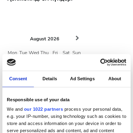
August
2026
Mon
Tue
Wed
Thu
Fri
Sat
Sun
1
2
3
4
5
6
7
8
9
Consent
Details
Ad Settings
About
10
11
12
13
14
15
16
Responsible use of your data
17
18
19
20
21
22
23
We and
our 1022 partners
process your personal data,
e.g. your IP-number, using technology such as cookies to
24
25
26
27
28
29
30
store and access information on your device in order to
serve personalized ads and content, ad and content
31