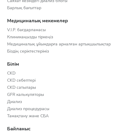
Саяхат кезіндегі диализ блогы
Барлық бағыттар
Медициналық мекемелер
V.I.P. бағдарламасы
Клиникаңызды тіркеңіз
Медициналық ұйымдарға арналған артықшылықтар
Біздің серіктестеріміз
Білім
CKD
CKD себептері
CKD сатылары
GFR калькуляторы
Диализ
Диализ процедурасы
Тамақтану және СБА
Байланыс