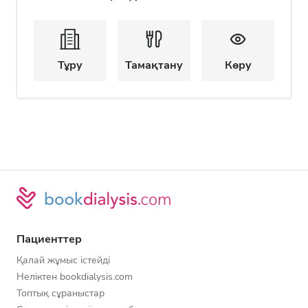
Тұру
Тамақтану
Көру
Пациенттер
Қалай жұмыс істейді
Неліктен bookdialysis.com
Топтық сұраныстар