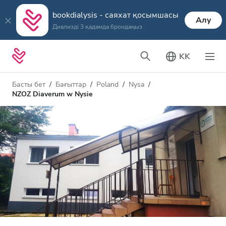
bookdialysis - саяхат қосымшасы
Алу
Диализді 3 қадамда брондаңыз
KK
Басты бет
Бағыттар
Poland
Nysa
NZOZ Diaverum w Nysie