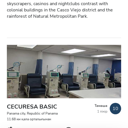
skyscrapers, casinos and nightclubs contrast with
colonial buildings in the Casco Viejo district and the
АИТВ пациенттері
rainforest of Natural Metropolitan Park.
В гепатиті бар пациенттер
С гепатиті бар пациенттер
EHIC
GHIC
Қызметтер
Сусындар мен жеңіл тағамдар
Тегін WiFi
CECURESA BASIC
Тамаша
10
1 пікір
Panama city, Republic of Panama
Теледидар экрандары
11.68 км қала орталығынан
Тегін трансфер