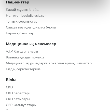
Пациенттер
Қалай жұмыс істейді
Неліктен bookdialysis.com
Топтық сұраныстар
Саяхат кезіндегі диализ блогы
Барлық бағыттар
Медициналық мекемелер
V.I.P. бағдарламасы
Клиникаңызды тіркеңіз
Медициналық ұйымдарға арналған артықшылықтар
Біздің серіктестеріміз
Білім
CKD
CKD себептері
CKD сатылары
GFR калькуляторы