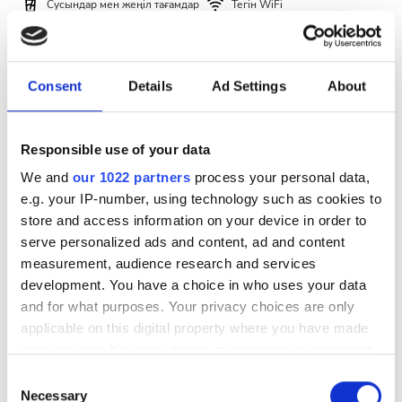
Сусындар мен жеңіл тағамдар
Тегін WiFi
Теледидар экрандары
Тегін трансфер
Тегін тұрақ
Тегін тұрақ
ем үшін
Брондау
Consent
Details
Ad Settings
About
HD диализ €332
Баға
0 - 100 EUR
Responsible use of your data
100 - 200 EUR
We and
our 1022 partners
process your personal data,
e.g. your IP-number, using technology such as cookies to
200 - 300 EUR
store and access information on your device in order to
serve personalized ads and content, ad and content
300+ EUR
measurement, audience research and services
development. You have a choice in who uses your data
and for what purposes. Your privacy choices are only
Ауысымдар
applicable on this digital property where you have made
CECURESA VIP
your choices. You can change or withdraw your consent
Таң
Panama city, Republic of Panama
any time from the Cookie Declaration or by clicking on
Consent
11.68 км қала орталығынан
Түстен кейін
the Privacy trigger icon.
Necessary
Selection