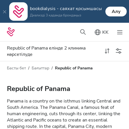
bookdialysis - саяхат қосымшасы
Алу
Диализді 3 қадамда брондаңыз
KK
Republic of Panama елінде 2 клиника
көрсетілуде
Басты бет
Бағыттар
Republic of Panama
Диализ түрі
Қашықтық
Аты
Барлық диализ түрлері
Republic of Panama
Рейтинг
HD диализ
Panama is a country on the isthmus linking Central and
Баға
South America. The Panama Canal, a famous feat of
HDF диализ
human engineering, cuts through its center, linking the
Atlantic and Pacific oceans to create an essential
shipping route. In the capital, Panama City, modern
Қабылдайды