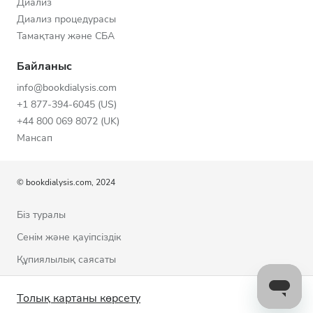
Диализ
Диализ процедурасы
Тамақтану және СБА
Байланыс
info@bookdialysis.com
+1 877-394-6045 (US)
+44 800 069 8072 (UK)
Мансап
© bookdialysis.com, 2024
Біз туралы
Сенім және қауіпсіздік
Құпиялылық саясаты
Пайдалану шарттары
Толық картаны көрсету
Cookie саясаты