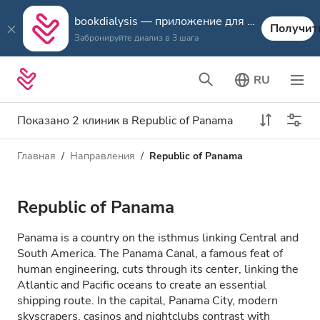
bookdialysis — приложение для путешествий
Получит
Забронируйте диализ в 3 шага
RU
Показано 2 клиник в Republic of Panama
Главная
Направления
Republic of Panama
Тип диализа
Расстояние
Имя
Все виды диализа
Republic of Panama
Рейтинг
Диализ HD
Panama is a country on the isthmus linking Central and
Цена
South America. The Panama Canal, a famous feat of
Диализ HDF
human engineering, cuts through its center, linking the
Atlantic and Pacific oceans to create an essential
shipping route. In the capital, Panama City, modern
Принимает
skyscrapers, casinos and nightclubs contrast with