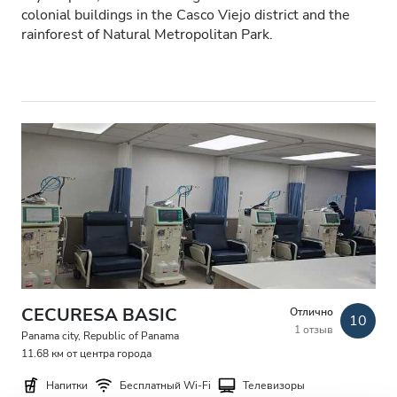
colonial buildings in the Casco Viejo district and the
Пациенты с ВИЧ
rainforest of Natural Metropolitan Park.
Пациенты с гепатитом B
Пациенты с гепатитом C
EHIC
GHIC
Удобства
Напитки
Бесплатный Wi-Fi
CECURESA BASIC
Отлично
10
1 отзыв
Panama city, Republic of Panama
Телевизоры
11.68 км от центра города
Бесплатный трансфер
Напитки
Бесплатный Wi-Fi
Телевизоры