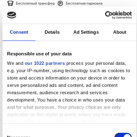
Бесплатный трансфер
Бесплатная парковка
Бесплатная парковка
за процедуру
Забронировать
Диализ HD €332
Цена
Consent
Details
Ad Settings
About
0–100 EUR
Responsible use of your data
100–200 EUR
We and
our 1022 partners
process your personal data,
200–300 EUR
e.g. your IP-number, using technology such as cookies to
store and access information on your device in order to
300+ EUR
serve personalized ads and content, ad and content
measurement, audience research and services
development. You have a choice in who uses your data
Смены
and for what purposes. Your privacy choices are only
CECURESA VIP
Утро
applicable on this digital property where you have made
Panama city, Republic of Panama
your choices. You can change or withdraw your consent
11.68 км от центра города
Послеобеденное время
any time from the Cookie Declaration or by clicking on the
Consent
Напитки
Бесплатный Wi-Fi
Телевизоры
Privacy trigger icon.