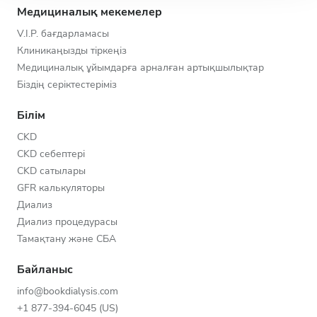
Медициналық мекемелер
V.I.P. бағдарламасы
Клиникаңызды тіркеңіз
Медициналық ұйымдарға арналған артықшылықтар
Біздің серіктестеріміз
Білім
CKD
CKD себептері
CKD сатылары
GFR калькуляторы
Диализ
Диализ процедурасы
Тамақтану және СБА
Байланыс
info@bookdialysis.com
+1 877-394-6045 (US)