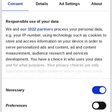
Consent
Details
Ad Settings
About
Тегін тұрақ
Responsible use of your data
Баға
We and
our 1022 partners
process your personal data,
0 - 100 EUR
e.g. your IP-number, using technology such as cookies to
store and access information on your device in order to
100 - 200 EUR
serve personalized ads and content, ad and content
Diaverum Makkah - Al Awali
Тамаша
9.8
1 пікір
measurement, audience research and services
200 - 300 EUR
Makkah, Saudi Arabia
development. You have a choice in who uses your data
9.44 км қала орталығынан
300+ EUR
and for what purposes. Your privacy choices are only
Сусындар мен жеңіл тағамдар
Тегін WiFi
applicable on this digital property where you have made
Теледидар экрандары
Тегін тұрақ
your choices. You can change or withdraw your consent
Ауысымдар
any time from the Cookie Declaration or by clicking on
Consent
ем үшін
the Privacy trigger icon.
Necessary
Selection
HD диализ €345
Таң
Брондау
HDF диализ €345
If you allow, we would also like to:
Түстен кейін
Preferences
Collect information about your geographical