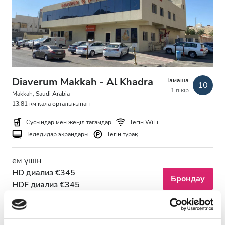
АИТВ пациенттері
В гепатиті бар пациенттер
С гепатиті бар пациенттер
EHIC
Diaverum Makkah - Al Khadra
Тамаша
10
1 пікір
GHIC
Makkah, Saudi Arabia
13.81 км қала орталығынан
Сусындар мен жеңіл тағамдар
Тегін WiFi
Қызметтер
Теледидар экрандары
Тегін тұрақ
Сусындар мен жеңіл тағамдар
ем үшін
HD диализ €345
Тегін WiFi
Брондау
HDF диализ €345
Теледидар экрандары
Тегін трансфер