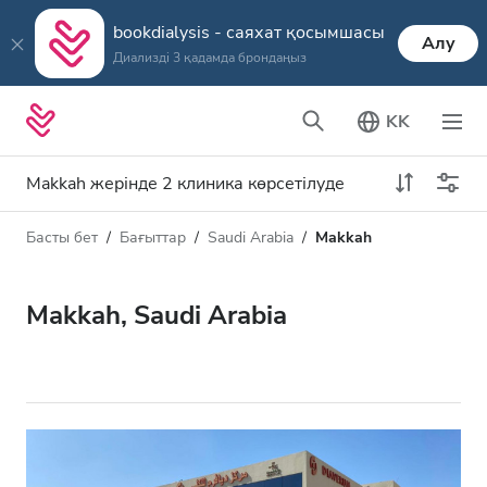
bookdialysis - саяхат қосымшасы
Алу
Диализді 3 қадамда брондаңыз
KK
Makkah жерінде 2 клиника көрсетілуде
Басты бет
Бағыттар
Saudi Arabia
Makkah
Диализ түрі
Қашықтық
Аты
Барлық диализ түрлері
Makkah, Saudi Arabia
Рейтинг
HD диализ
Баға
HDF диализ
Қабылдайды