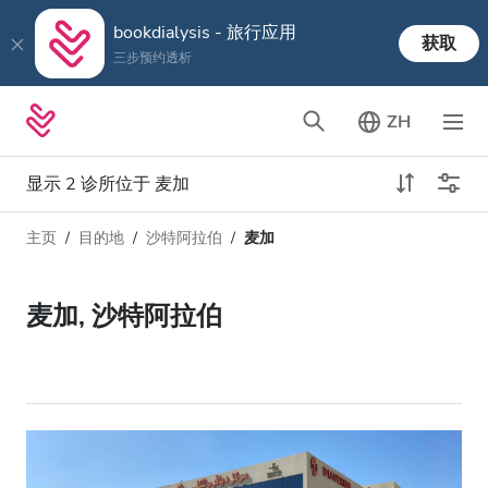
bookdialysis - 旅行应用
获取
三步预约透析
ZH
显示 2 诊所位于 麦加
主页
目的地
沙特阿拉伯
麦加
透析类型
距离
姓名
所有透析
麦加, 沙特阿拉伯
评分
透析HD
价格
透析HDF
接收