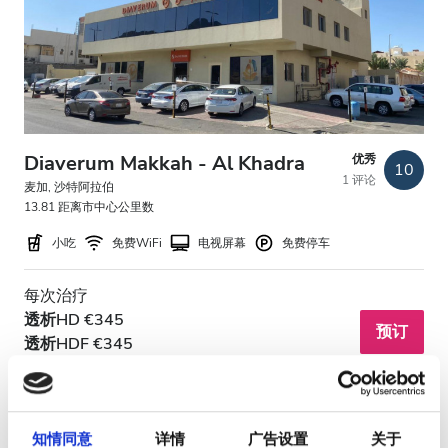
HIV患者
乙型肝炎患者
丙型肝炎患者
EHIC
Diaverum Makkah - Al Khadra
优秀
10
1 评论
GHIC
麦加, 沙特阿拉伯
13.81 距离市中心公里数
小吃
免费WiFi
电视屏幕
免费停车
设施
每次治疗
小吃
透析HD €345
预订
透析HDF €345
免费WiFi
电视屏幕
免费接送
知情同意
详情
广告设置
关于