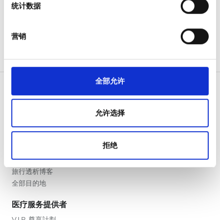
晚上
统计数据
体、广告和分析合作伙伴分享您对我们网站的使用情况，
这些合作伙伴可能会将此类信息与您提供给他们或他们在
深夜
您使用其服务的过程中收集的其他信息相结合。
营销
评分
全部允许
好
非常好
允许选择
病人
优秀
如何运作
拒绝
为什么选择 bookdialysis.com
团体咨询
旅行透析博客
全部目的地
医疗服务提供者
V.I.P. 尊享計劃