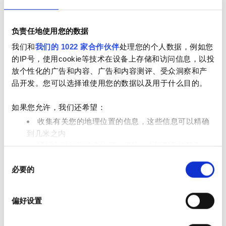
免费停车
负责任地使用您的数据
价格
我们和
我们的 1022 家合作伙伴
处理您的个人数据，例如您
的IP号，使用cookie等技术在设备上存储和访问信息，以投
0 - 100 欧元
放个性化的广告和内容、广告和内容测评、受众洞察和产
品开发。您可以选择谁使用您的数据以及用于什么目的。
Diaverum Makkah - Al Awali
优秀
100 - 200 欧元
9.8
1 评论
麦加, 沙特阿拉伯
如果您允许，我们还希望：
200 - 300 欧元
9.44 距离市中心公里数
收集有关您的地理位置的信息，这些信息可以精确
小吃
免费WiFi
电视屏幕
免费停车
300+ 欧元
到几米之内
通过主动扫描特定特征（指纹）来识别您的设备
每次治疗
同
在
细节部分
查找有关您的个人数据如何处理的更多信息，
透析HD €345
班次
必要的
预订
意
并设置您的首选项。您可随时从Cookie声明中更改或撤回
透析HDF €345
选
您的同意事项。
上午
择
偏好设置
我们使用 Cookie 来制作贴合用户需求的内容与广告、提供
下午
社交媒体功能以及分析我们的流量。我们还会与社交媒