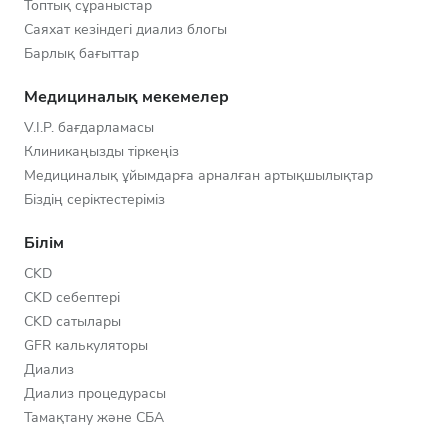
Топтық сұраныстар
Саяхат кезіндегі диализ блогы
Барлық бағыттар
Медициналық мекемелер
V.I.P. бағдарламасы
Клиникаңызды тіркеңіз
Медициналық ұйымдарға арналған артықшылықтар
Біздің серіктестеріміз
Білім
CKD
CKD себептері
CKD сатылары
GFR калькуляторы
Диализ
Диализ процедурасы
Тамақтану және СБА