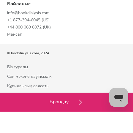
Байланыс
info@bookdialysis.com
+1 877-394-6045 (US)
+44 800 069 8072 (UK)
Мансап
© bookdialysis.com, 2024
Біз туралы
Сенім және қауіпсіздік
Құпиялылық саясаты
Пайдалану шарттары
Брондау
Cookie саясаты
Бізбен байланысыңыз