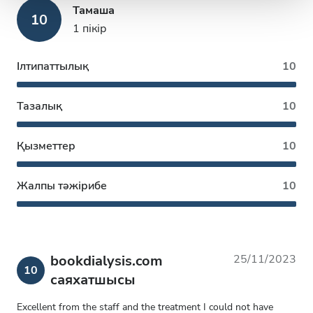
Тамаша
10
1 пікір
Ілтипаттылық
10
Тазалық
10
Қызметтер
10
Жалпы тәжірибе
10
bookdialysis.com
25/11/2023
10
саяхатшысы
Excellent from the staff and the treatment I could not have