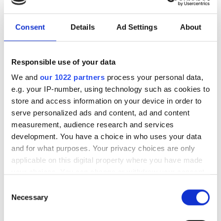
Consent
Details
Ad Settings
About
Қызметкерлер
Responsible use of your data
We and
our 1022 partners
process your personal data,
e.g. your IP-number, using technology such as cookies to
store and access information on your device in order to
serve personalized ads and content, ad and content
measurement, audience research and services
development. You have a choice in who uses your data
and for what purposes. Your privacy choices are only
applicable on this digital property where you have made
Medical Director
your choices. You can change or withdraw your consent
Dr Yang Wen Shin
any time from the Cookie Declaration or by clicking on
Consent
the Privacy trigger icon.
Necessary
Selection
If you allow, we would also like to: