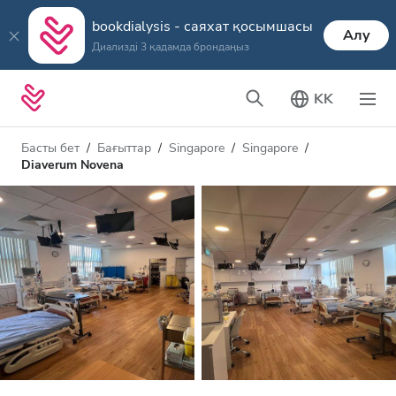
bookdialysis - саяхат қосымшасы
Алу
Диализді 3 қадамда брондаңыз
KK
Басты бет
Бағыттар
Singapore
Singapore
Diaverum Novena