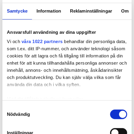
Anställda
Samtycke
Information
Reklaminställningar
Om
Ansvarsfull användning av dina uppgifter
Vi och
våra 1022 partners
behandlar din personliga data,
som t.ex. ditt IP-nummer, och använder teknologi såsom
cookies för att lagra och få tillgång till information på din
enhet för att kunna tillhandahålla personliga annonser och
innehåll, annons- och innehållsmätning, åskådarinsikter
och produktutveckling. Du kan själv välja vilka som får
använda din data och i vilka syften.
Medical Director
Med din tillåtelse skulle vi även vilja:
Dr Yang Wen Shin
Samla in information om din geografiska plats
Samtyckesval
Nödvändig
som kan ha en noggrannhet på upp till flera meter
Identifiera din enhet genom att aktivt skanna den
för specifika kännetecken (fingeravtryck)
Inställningar