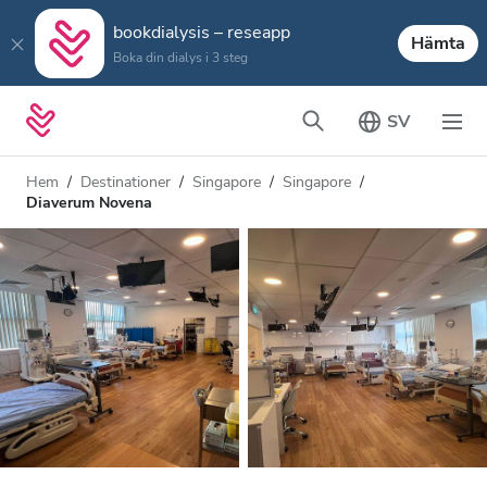
bookdialysis – reseapp
Hämta
Boka din dialys i 3 steg
SV
Hem
Destinationer
Singapore
Singapore
Diaverum Novena