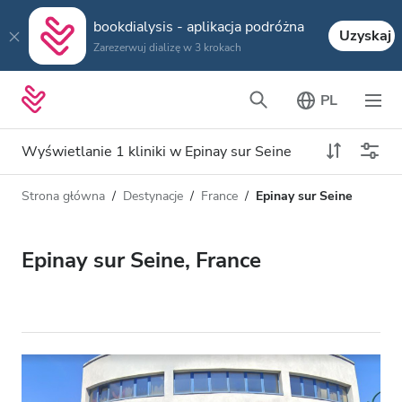
bookdialysis - aplikacja podróżna
Uzyskaj
Zarezerwuj dializę w 3 krokach
PL
Wyświetlanie 1 kliniki w Epinay sur Seine
Strona główna
Destynacje
France
Epinay sur Seine
Typ dializy
Odległość
Nazwa
Wszystkie dializy
Epinay sur Seine, France
Ocena
Dializa HD
Cena
Dializa HDF
Akceptuje