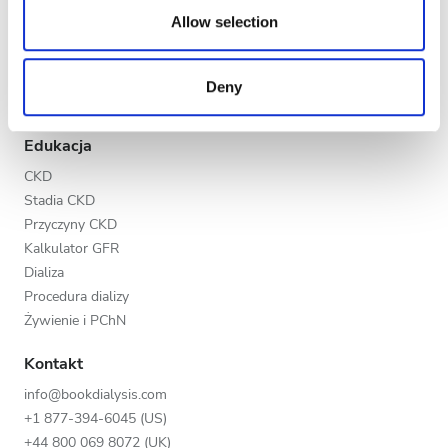
Wieczór
our social media, advertising and analytics partners who
Allow selection
Program V.I.P.
may combine it with other information that you’ve
Noc
Dodaj swoją klinikę
provided to them or that they’ve collected from your use
Korzyści dla placówek medycznych
Deny
of their services. Read more about cookies in our
Nasi partnerzy
Privacy policy.
Ocena
Edukacja
Dobra
CKD
Stadia CKD
Bardzo dobra
Przyczyny CKD
Doskonała
Kalkulator GFR
Dializa
Procedura dializy
Żywienie i PChN
Kontakt
info@bookdialysis.com
+1 877-394-6045 (US)
+44 800 069 8072 (UK)