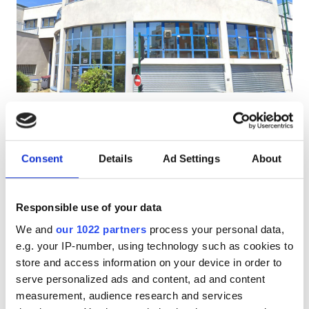
Pacjentów z HIV
Pacjentów z wirusem zapalenia wątroby typu B
Pacjentów z wirusem zapalenia wątroby typu C
EHIC
Centre de Dialyse Diaverum
Doskonałe
9.2
4 Reviews
GHIC
Epinay
Epinay sur Seine, France
Consent
Details
Ad Settings
About
1.52 km od centrum miasta
Udogodnienia
Pokryte przez EHIC
Pokryte przez GHIC
Responsible use of your data
Przekąski
Przekąski
Darmowe WiFi
Ekrany TV
We and
our 1022 partners
process your personal data,
Darmowe WiFi
e.g. your IP-number, using technology such as cookies to
Za zabieg
Rezerwuj
store and access information on your device in order to
Dializa HD €500
Ekrany TV
serve personalized ads and content, ad and content
Bezpłatny transfer
measurement, audience research and services