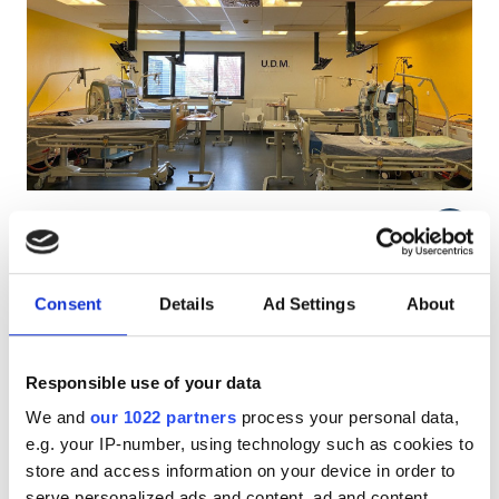
Pacjentów z HIV
Pacjentów z wirusem zapalenia wątroby typu B
Pacjentów z wirusem zapalenia wątroby typu C
EHIC
Centre de Dialyse Diaverum
Doskonałe
GHIC
9.1
4 Reviews
Mulhouse
Mulhouse, Strasbourg, France
99.13 km od centrum miasta
Consent
Details
Ad Settings
About
Udogodnienia
Pokryte przez EHIC
Przekąski
Responsible use of your data
Przekąski
Darmowe WiFi
Ekrany TV
Darmowe WiFi
Darmowy parking
We and
our 1022 partners
process your personal data,
e.g. your IP-number, using technology such as cookies to
Ekrany TV
Za zabieg
store and access information on your device in order to
Dializa HD €400
Bezpłatny transfer
serve personalized ads and content, ad and content