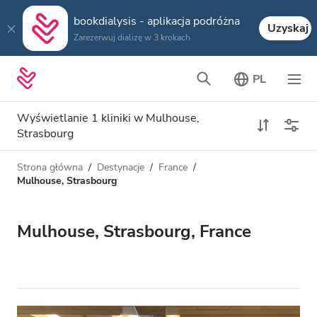
bookdialysis - aplikacja podróżna
Uzyskaj
Zarezerwuj dializę w 3 krokach
PL
Wyświetlanie 1 kliniki w Mulhouse,
Strasbourg
Strona główna
Destynacje
France
Typ dializy
Odległość
Mulhouse, Strasbourg
Nazwa
Wszystkie dializy
Mulhouse, Strasbourg, France
Ocena
Dializa HD
Cena
Dializa HDF
Akceptuje