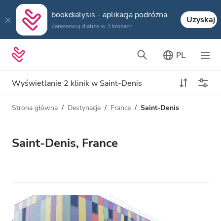
bookdialysis - aplikacja podróżna
Uzyskaj
Zarezerwuj dializę w 3 krokach
PL
Wyświetlanie 2 klinik w Saint-Denis
Strona główna
Destynacje
France
Saint-Denis
Typ dializy
Odległość
Nazwa
Wszystkie dializy
Saint-Denis, France
Ocena
Dializa HD
Cena
Dializa HDF
Akceptuje