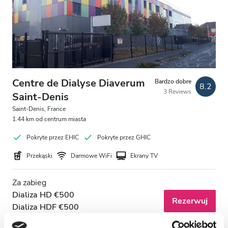
Pacjentów z HIV
Pacjentów z wirusem zapalenia wątroby typu B
Pacjentów z wirusem zapalenia wątroby typu C
EHIC
Centre de Dialyse Diaverum
Bardzo dobre
8.2
3 Reviews
GHIC
Saint-Denis
Saint-Denis, France
1.44 km od centrum miasta
Udogodnienia
Pokryte przez EHIC
Pokryte przez GHIC
Przekąski
Przekąski
Darmowe WiFi
Ekrany TV
Darmowe WiFi
Za zabieg
Dializa HD €500
Ekrany TV
Rezerwuj
Dializa HDF €500
Bezpłatny transfer