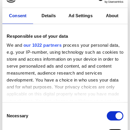
Bezpłatny parking
Consent
Details
Ad Settings
About
Cena
Responsible use of your data
0 - 100 EUR
We and
our 1022 partners
process your personal data,
100 - 200 EUR
e.g. your IP-number, using technology such as cookies to
store and access information on your device in order to
200 - 300 EUR
serve personalized ads and content, ad and content
Diaverum Centre de dialyse CCN Saint-
measurement, audience research and services
300+ EUR
Denis
development. You have a choice in who uses your data
Saint-Denis, France
and for what purposes. Your privacy choices are only
0.92 km od centrum miasta
applicable on this digital property where you have made
Zmiany
Pokryte przez EHIC
your choices. You can change or withdraw your consent
any time from the Cookie Declaration or by clicking on
Rano
Przekąski
Darmowe WiFi
Ekrany TV
Consent
the Privacy trigger icon.
Necessary
Selection
Popołudnie
Za zabieg
If you allow, we would also like to: