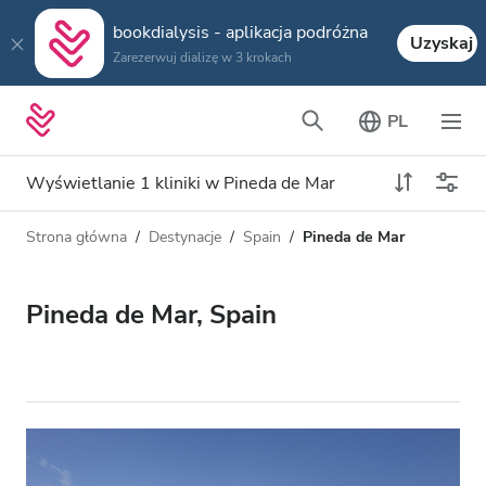
bookdialysis - aplikacja podróżna
Uzyskaj
Zarezerwuj dializę w 3 krokach
PL
Wyświetlanie 1 kliniki w Pineda de Mar
Strona główna
Destynacje
Spain
Pineda de Mar
Typ dializy
Odległość
Nazwa
Wszystkie dializy
Pineda de Mar, Spain
Ocena
Dializa HD
Cena
Dializa HDF
Akceptuje