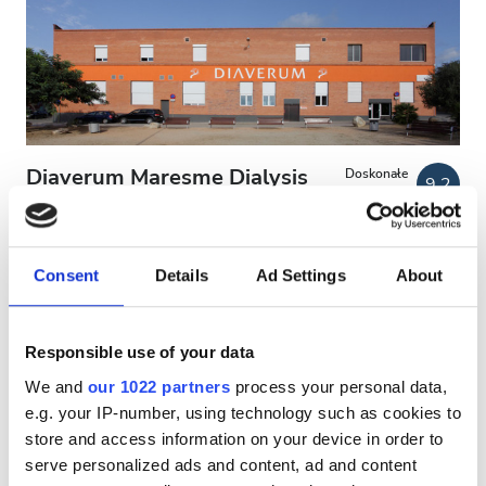
Pacjentów z HIV
Pacjentów z wirusem zapalenia wątroby typu B
Pacjentów z wirusem zapalenia wątroby typu C
EHIC
Diaverum Maresme Dialysis
Doskonałe
9.2
1 Recenzja
GHIC
Clinic
Pineda de Mar, Spain
0.53 km od centrum miasta
Consent
Details
Ad Settings
About
Udogodnienia
Pokryte przez EHIC
Pokryte przez GHIC
Przekąski
Przekąski
Darmowe WiFi
Ekrany TV
Responsible use of your data
Darmowy parking
Darmowe WiFi
We and
our 1022 partners
process your personal data,
e.g. your IP-number, using technology such as cookies to
Za zabieg
Ekrany TV
store and access information on your device in order to
Dializa HD €300
Rezerwuj
Bezpłatny transfer
serve personalized ads and content, ad and content
Dializa HDF €350