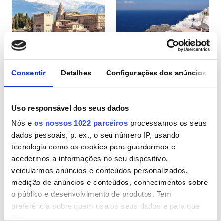
Pacientes com HIV
Pacientes com Hepatite B
Pacientes com Hepatite C
CESD
Consentir
Detalhes
Configurações dos anúncios
Espanha
Grécia
CMSD
Uso responsável dos seus dados
Nós e
os nossos 1022 parceiros
processamos os seus
Instalações
dados pessoais, p. ex., o seu número IP, usando
tecnologia como os cookies para guardarmos e
Refeições
acedermos a informações no seu dispositivo,
Wi-Fi Gratuito
veicularmos anúncios e conteúdos personalizados,
medição de anúncios e conteúdos, conhecimentos sobre
Ecrãs de televisão
o público e desenvolvimento de produtos. Tem
preferência sobre quem usa os seus dados e para que
Transferência Gratuita
fins.