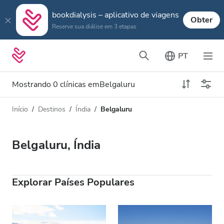
bookdialysis – aplicativo de viagens
Obter
Reserve sua diálise em 3 etapas
PT
Mostrando 0 clínicas emBelgaluru
Início
Destinos
Índia
Belgaluru
Tipo de Diálise
Distância
Nome
Todas Diálise
Belgaluru, Índia
Avaliação
Diálise HD
Preço
Diálise HDF
Explorar Países Populares
Aceita