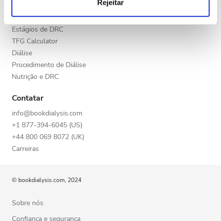
Rejeitar
Final da tarde
análise, que as podem combinar com outras informações
Doença Renal Crónica (DRC)
que lhes forneceu ou recolhidas por estes a partir da sua
Doenças Renais Crônicas (DRC)
Noite
utilização dos respetivos serviços.
Estágios de DRC
TFG Calculator
Diálise
Avaliação
Procedimento de Diálise
Nutrição e DRC
Boas
Contatar
Muito Boas
info@bookdialysis.com
Excelentes
+1 877-394-6045 (US)
+44 800 069 8072 (UK)
Carreiras
© bookdialysis.com, 2024
Sobre nós
Confiança e segurança