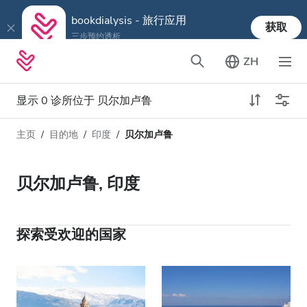
bookdialysis - 旅行应用
获取
三步预约透析
ZH
显示 0 诊所位于 贝尔加卢鲁
主页
目的地
印度
贝尔加卢鲁
透析类型
距离
姓名
所有透析
贝尔加卢鲁, 印度
评分
透析HD
价格
透析HDF
探索受欢迎的国家
接收