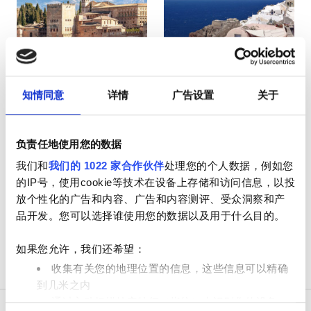
HIV患者
乙型肝炎患者
丙型肝炎患者
EHIC
西班牙
希腊
知情同意
详情
广告设置
关于
GHIC
负责任地使用您的数据
设施
我们和
我们的 1022 家合作伙伴
处理您的个人数据，例如您
的IP号，使用cookie等技术在设备上存储和访问信息，以投
小吃
放个性化的广告和内容、广告和内容测评、受众洞察和产
品开发。您可以选择谁使用您的数据以及用于什么目的。
免费WiFi
如果您允许，我们还希望：
电视屏幕
收集有关您的地理位置的信息，这些信息可以精确
免费接送
到几米之内
通过主动扫描特定特征（指纹）来识别您的设备
免费停车