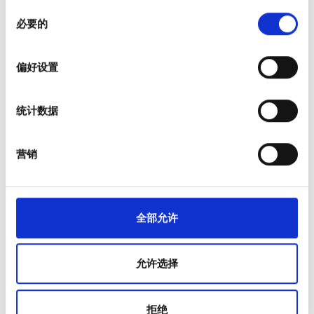
同
在
细节部分
查找有关您的个人数据如何处理的更多信息，
必要的
意
并设置您的首选项。您可随时从Cookie声明中更改或撤回
选
您的同意事项。
病人
价格
择
偏好设置
如何运作
我们使用 Cookie 来制作贴合用户需求的内容与广告、提供
0 - 100 欧元
为什么选择 bookdialysis.com
社交媒体功能以及分析我们的流量。我们还会与社交媒
团体咨询
100 - 200 欧元
统计数据
体、广告和分析合作伙伴分享您对我们网站的使用情况，
旅行透析博客
这些合作伙伴可能会将此类信息与您提供给他们或他们在
200 - 300 欧元
全部目的地
您使用其服务的过程中收集的其他信息相结合。
营销
300+ 欧元
医疗服务提供者
V.I.P. 尊享計劃
将您的诊所列入名单
班次
全部允许
提供者的福利
合作伙伴
上午
允许选择
教育
下午
慢性肾病
晚上
慢性肾脏疾病（CKD）病因
拒绝