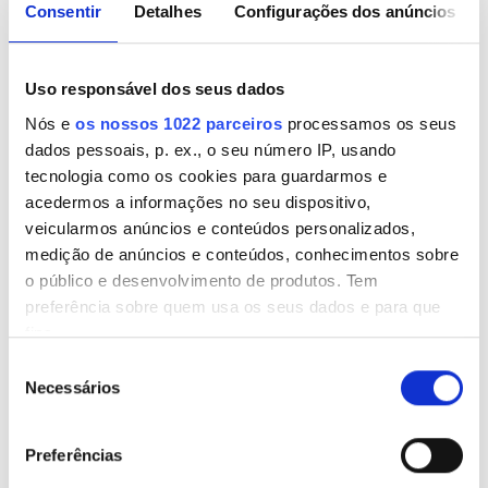
Final da tarde
Consentir
Detalhes
Configurações dos anúncios
Noite
Uso responsável dos seus dados
Nós e
os nossos 1022 parceiros
processamos os seus
Avaliação
dados pessoais, p. ex., o seu número IP, usando
tecnologia como os cookies para guardarmos e
Boas
Kasih Ibu Hospital Saba
acedermos a informações no seu dispositivo,
Bali, Indonésia
Muito Boas
veicularmos anúncios e conteúdos personalizados,
25,71 km do centro da cidade
medição de anúncios e conteúdos, conhecimentos sobre
Excelentes
o público e desenvolvimento de produtos. Tem
Wi-Fi Gratuito
Ecrãs de televisão
preferência sobre quem usa os seus dados e para que
fins.
Por tratamento
Diálise HD 265,64 €
Seleção
Reservar
Se permitir, gostaríamos também de:
Necessários
Diálise HDF 331,43 €
de
Recolher informações sobre a sua localização
consentimento
geográfica as quais podem ter uma precisão de
Preferências
vários metros