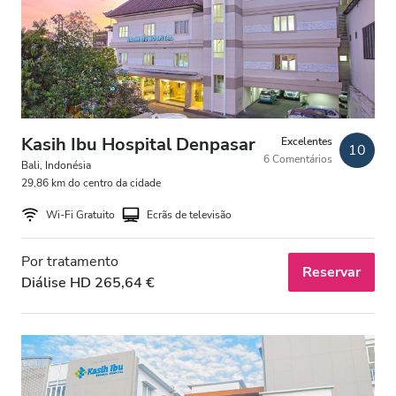
Pacientes com HIV
Pacientes com Hepatite B
Pacientes com Hepatite C
CESD
Kasih Ibu Hospital Denpasar
Excelentes
10
6 Comentários
CMSD
Bali, Indonésia
29,86 km do centro da cidade
Wi-Fi Gratuito
Ecrãs de televisão
Instalações
Por tratamento
Refeições
Reservar
Diálise HD 265,64 €
Wi-Fi Gratuito
Ecrãs de televisão
Transferência Gratuita