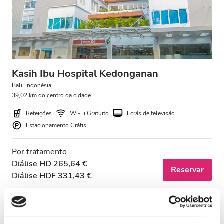
Estacionamento Grátis
Preço
0-100 EUR
Kasih Ibu Hospital Kedonganan
Bali, Indonésia
100 - 200 EUR
39,02 km do centro da cidade
200 - 300 EUR
Refeições
Wi-Fi Gratuito
Ecrãs de televisão
Estacionamento Grátis
300+ EUR
Por tratamento
Diálise HD 265,64 €
Todos os Turnos
Reservar
Diálise HDF 331,43 €
Manhã
Tarde