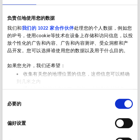
晚上
深夜
负责任地使用您的数据
我们和
我们的 1022 家合作伙伴
处理您的个人数据，例如您
的IP号，使用cookie等技术在设备上存储和访问信息，以投
评分
放个性化的广告和内容、广告和内容测评、受众洞察和产
Kasih Ibu Hospital Saba
品开发。您可以选择谁使用您的数据以及用于什么目的。
好
巴厘岛, 印度尼西亚
25.71 距离市中心公里数
非常好
如果您允许，我们还希望：
免费WiFi
电视屏幕
收集有关您的地理位置的信息，这些信息可以精确
优秀
到几米之内
通过主动扫描特定特征（指纹）来识别您的设备
每次治疗
透析HD €265.64
同
在
细节部分
查找有关您的个人数据如何处理的更多信息，
预订
必要的
透析HDF €331.43
意
并设置您的首选项。您可随时从Cookie声明中更改或撤回
选
您的同意事项。
择
偏好设置
我们使用 Cookie 来制作贴合用户需求的内容与广告、提供
社交媒体功能以及分析我们的流量。我们还会与社交媒