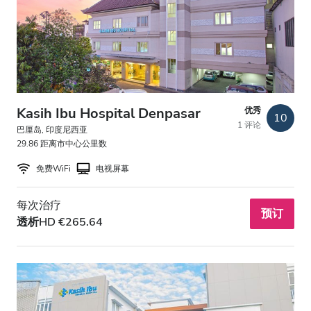
HIV患者
乙型肝炎患者
丙型肝炎患者
EHIC
Kasih Ibu Hospital Denpasar
优秀
10
1 评论
GHIC
巴厘岛, 印度尼西亚
29.86 距离市中心公里数
免费WiFi
电视屏幕
设施
每次治疗
小吃
预订
透析HD €265.64
免费WiFi
电视屏幕
免费接送