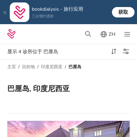
bookdialysis - 旅行应用
获取
三步预约透析
ZH
显示 4 诊所位于 巴厘岛
主页
目的地
印度尼西亚
巴厘岛
透析类型
距离
姓名
所有透析
巴厘岛, 印度尼西亚
评分
透析HD
价格
透析HDF
接收