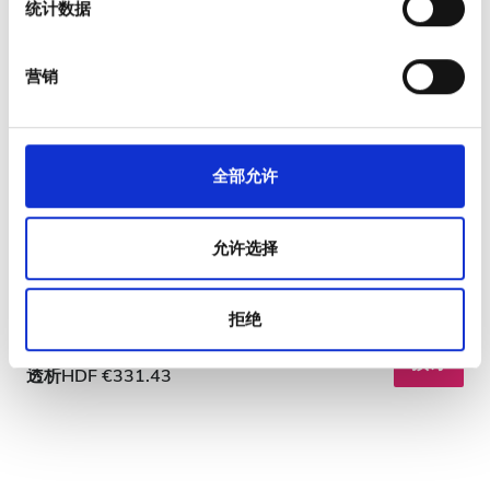
统计数据
体、广告和分析合作伙伴分享您对我们网站的使用情况，
这些合作伙伴可能会将此类信息与您提供给他们或他们在
您使用其服务的过程中收集的其他信息相结合。
营销
Kasih Ibu Hospital Tabanan
全部允许
巴厘岛, 印度尼西亚
17.03 距离市中心公里数
允许选择
小吃
免费WiFi
电视屏幕
免费停车
拒绝
每次治疗
透析HD €265.64
预订
透析HDF €331.43