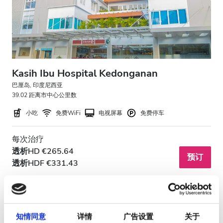
免费停车
价格
0 - 100 欧元
Kasih Ibu Hospital Kedonganan
巴厘岛, 印度尼西亚
100 - 200 欧元
39.02 距离市中心公里数
200 - 300 欧元
小吃
免费WiFi
电视屏幕
免费停车
300+ 欧元
每次治疗
透析HD €265.64
预订
透析HDF €331.43
班次
上午
下午
知情同意
详情
广告设置
关于