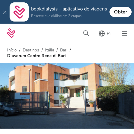
bookdialysis – aplicativo de viagens
Obter
Reserve sua diálise em 3 etapas
PT
Início
Destinos
Itália
Bari
Diaverum Centro Rene di Bari