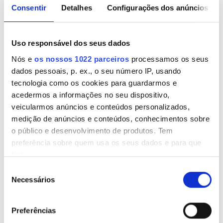
Consentir
Detalhes
Configurações dos anúncios
Uso responsável dos seus dados
Medical Director
Nós e
os nossos 1022 parceiros
processamos os seus
Nicla Campobasso
dados pessoais, p. ex., o seu número IP, usando
tecnologia como os cookies para guardarmos e
acedermos a informações no seu dispositivo,
veicularmos anúncios e conteúdos personalizados,
medição de anúncios e conteúdos, conhecimentos sobre
o público e desenvolvimento de produtos. Tem
preferência sobre quem usa os seus dados e para que
fins.
Seleção
Se permitir, gostaríamos também de:
Necessários
de
Recolher informações sobre a sua localização
consentimento
Head Nurse
geográfica as quais podem ter uma precisão de
Cerullo, Mascia
Preferências
vários metros