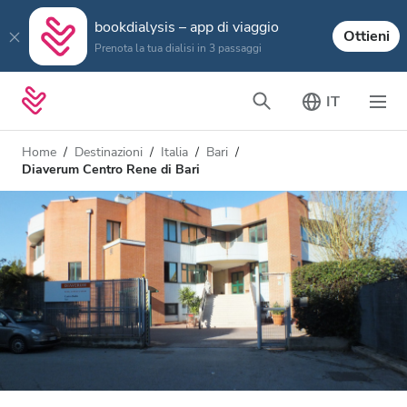
bookdialysis – app di viaggio
Ottieni
Prenota la tua dialisi in 3 passaggi
IT
Home
Destinazioni
Italia
Bari
Diaverum Centro Rene di Bari