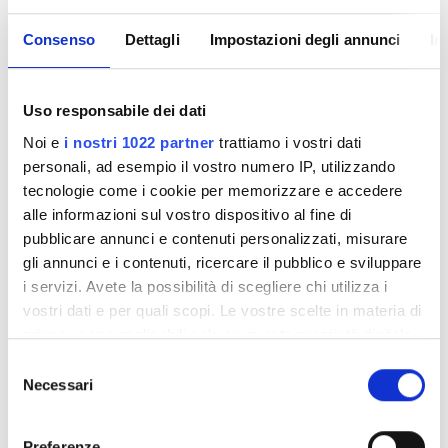
Consenso
Dettagli
Impostazioni degli annunci
In
Medical Director
Nicla Campobasso
Uso responsabile dei dati
Noi e
i nostri 1022 partner
trattiamo i vostri dati
personali, ad esempio il vostro numero IP, utilizzando
tecnologie come i cookie per memorizzare e accedere
alle informazioni sul vostro dispositivo al fine di
pubblicare annunci e contenuti personalizzati, misurare
gli annunci e i contenuti, ricercare il pubblico e sviluppare
i servizi. Avete la possibilità di scegliere chi utilizza i
vostri dati e per quali scopi. Le vostre scelte in materia di
privacy sono applicabili solo su questa proprietà digitale
in cui avete effettuato le vostre scelte. È possibile
Selezione
Head Nurse
modificare o revocare il proprio consenso in qualsiasi
Necessari
del
Cerullo, Mascia
momento dalla Dichiarazione sui cookie o facendo clic
consenso
sull'icona di attivazione della privacy.
Preferenze