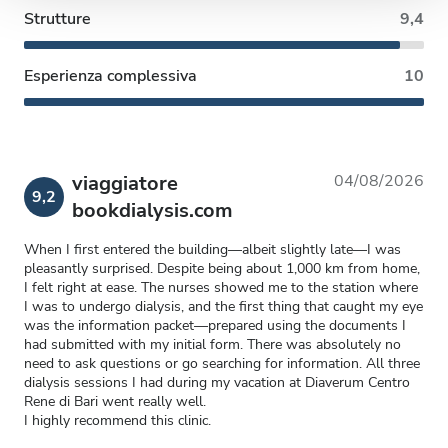
Strutture
9,4
con altre informazioni che hai fornito loro o che hanno
raccolto dal tuo utilizzo dei loro servizi.
Esperienza complessiva
10
viaggiatore
04/08/2026
9,2
bookdialysis.com
When I first entered the building—albeit slightly late—I was
pleasantly surprised. Despite being about 1,000 km from home,
I felt right at ease. The nurses showed me to the station where
I was to undergo dialysis, and the first thing that caught my eye
was the information packet—prepared using the documents I
had submitted with my initial form. There was absolutely no
need to ask questions or go searching for information. All three
dialysis sessions I had during my vacation at Diaverum Centro
Rene di Bari went really well.
I highly recommend this clinic.