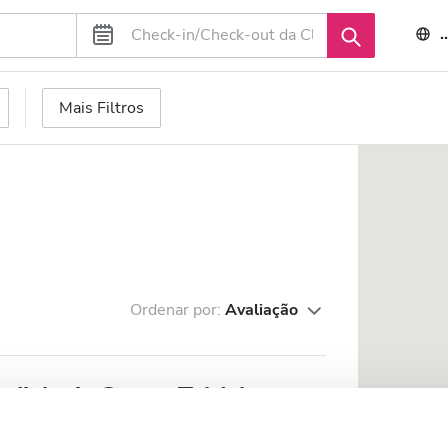
Mais Filtros
Ordenar por:
Avaliação
ialysis Center Taldykorgan
4 km do centro da cidade