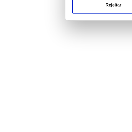
publicidade e de análise, q
Rejeitar
partir da sua utilização dos 
Preço
0-100 EUR
100 - 200 EUR
200 - 300 EUR
300+ EUR
Todos os Turnos
Manhã
Tarde
Final da tarde