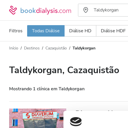
Filtros
Todas Diálise
Diálise HD
Diálise HDF
Início
Destinos
Cazaquistão
Taldykorgan
Tipo de Diálise
Distância
Nome
Todas Diálise
Taldykorgan, Cazaquistão
Avaliação
Diálise HD
Preço
Diálise HDF
Mostrando 1 clínica em Taldykorgan
Aceita
Diaverum Haemod
Pacientes com HIV
Taldykorgan, Cazaquistão
1,3