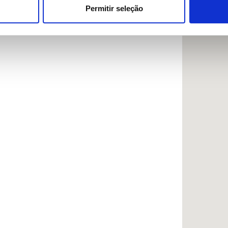
ue as podem combinar com outras informações que lhes forneceu 
Permitir seleção
respetivos serviços.