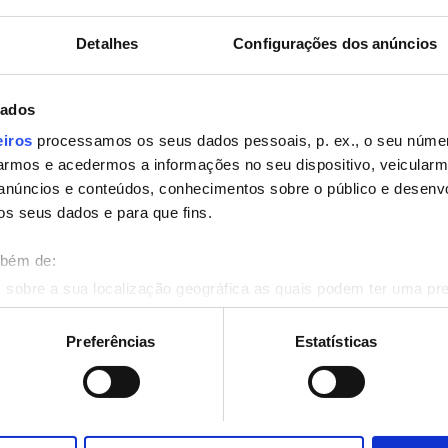
uito
Transferência Gratuita
Detalhes
Configurações dos anúncios
dados
Reservar
eiros
processamos os seus dados pessoais, p. ex., o seu númer
rmos e acedermos a informações no seu dispositivo, veicular
anúncios e conteúdos, conhecimentos sobre o público e desenv
os seus dados e para que fins.
mbém de:
 sobre a sua localização geográfica as quais podem ter uma pr
ositivo analisando de forma ativa as características específicas 
eus dados pessoais são processados e defina as suas preferên
Preferências
Estatísticas
eu consentimento a qualquer momento da Declaração de Cookies.
onalizar conteúdo e anúncios, fornecer funcionalidades de redes
informações acerca da sua utilização do site com os nossos pa