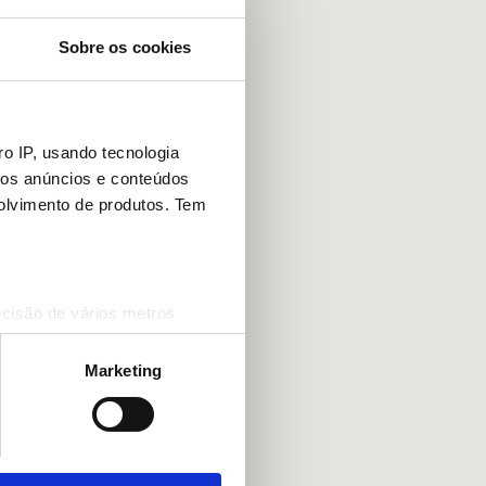
Sobre os cookies
o IP, usando tecnologia
mos anúncios e conteúdos
olvimento de produtos. Tem
ecisão de vários metros
(impressão digital)
cias na
secção de detalhes
.
Marketing
 sociais e analisar o nosso
rceiros de redes sociais, de