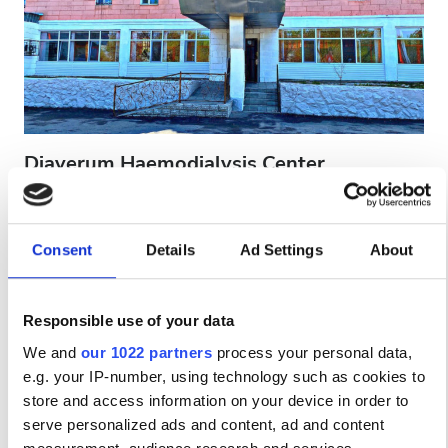
Пациенты с ВИЧ
Пациенты с гепатитом B
Пациенты с гепатитом C
EHIC
Diaverum Haemodialysis Center
GHIC
Taldykorgan
Taldykorgan, Kazakhstan
1.34 км от центра города
Consent
Details
Ad Settings
About
Удобства
Напитки
Бесплатный Wi-Fi
Бесплатный трансфер
Бесплатная парковка
Напитки
Responsible use of your data
Бесплатный Wi-Fi
за процедуру
We and
our 1022 partners
process your personal data,
Диализ HD €140
e.g. your IP-number, using technology such as cookies to
Забронировать
Телевизоры
Диализ HDF €160
store and access information on your device in order to
serve personalized ads and content, ad and content
Бесплатный трансфер