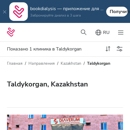
bookdialysis — приложение для путешествий
Получит
Забронируйте диализ в 3 шага
RU
Показано 1 клиника в Taldykorgan
Главная
Направления
Kazakhstan
Taldykorgan
Тип диализа
Расстояние
Имя
Все виды диализа
Taldykorgan, Kazakhstan
Рейтинг
Диализ HD
Цена
Диализ HDF
Принимает