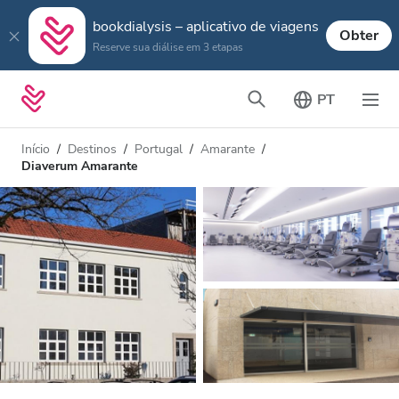
bookdialysis – aplicativo de viagens
Obter
Reserve sua diálise em 3 etapas
PT
Início
Destinos
Portugal
Amarante
Diaverum Amarante