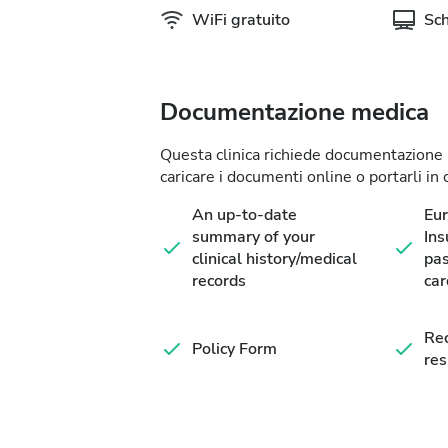
WiFi gratuito
Sc
Documentazione medica
Questa clinica richiede documentazione me
caricare i documenti online o portarli in c
An up-to-date
Eu
summary of your
Ins
clinical history/medical
pas
records
car
Rec
Policy Form
res