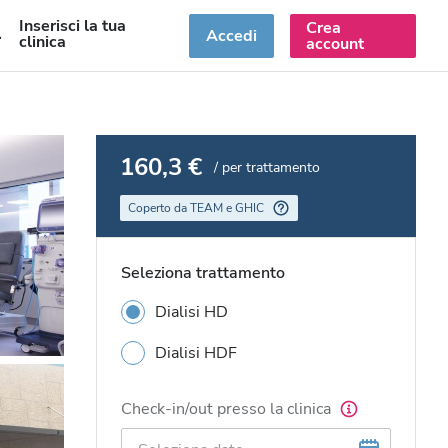
Inserisci la tua
Crea
T
Accedi
clinica
account
160,3 €
/ per trattamento
Coperto da TEAM e GHIC
Seleziona trattamento
Dialisi HD
Dialisi HDF
Check-in/out presso la clinica