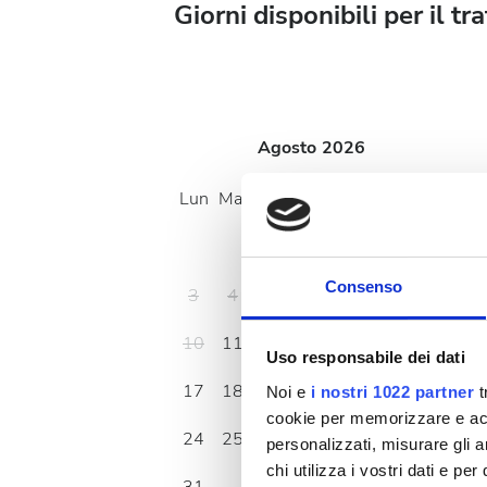
Giorni disponibili per il t
Agosto
2026
Lun
Mar
Mer
Gio
Ven
Sab
Dom
1
2
Consenso
3
4
5
6
7
8
9
10
11
12
13
14
15
16
Uso responsabile dei dati
17
18
19
20
21
22
23
Noi e
i nostri 1022 partner
t
cookie per memorizzare e acce
24
25
26
27
28
29
30
personalizzati, misurare gli an
chi utilizza i vostri dati e pe