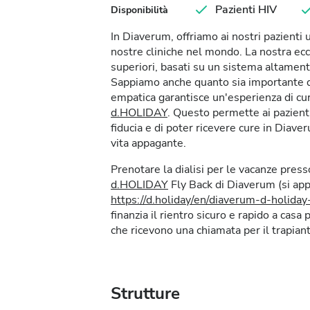
Pazienti HIV
Disponibilità
In Diaverum, offriamo ai nostri pazienti
nostre cliniche nel mondo. La nostra ecc
superiori, basati su un sistema altament
Sappiamo anche quanto sia importante dar
empatica garantisce un'esperienza di cur
d.HOLIDAY
. Questo permette ai pazienti
fiducia e di poter ricevere cure in Dia
vita appagante.
Prenotare la dialisi per le vacanze pres
d.HOLIDAY
Fly Back di Diaverum (si appl
https://d.holiday/en/diaverum-d-holida
finanzia il rientro sicuro e rapido a casa p
che ricevono una chiamata per il trapiant
Strutture