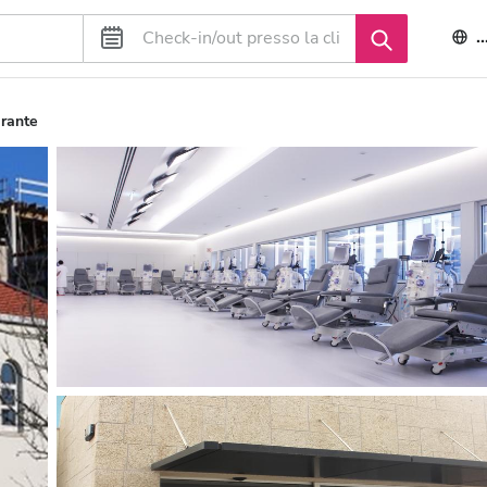
I
rante