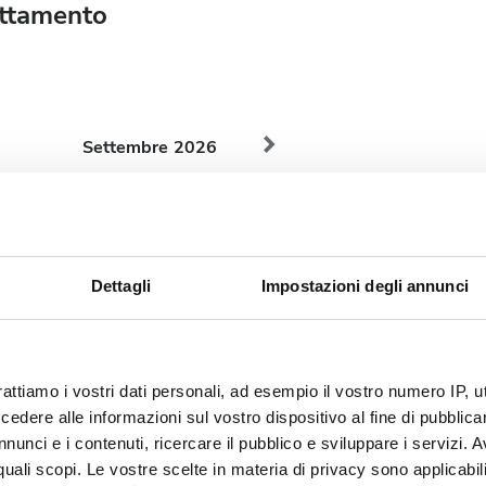
rattamento
Settembre
2026
Lun
Mar
Mer
Gio
Ven
Sab
Dom
1
2
3
4
5
6
Dettagli
Impostazioni degli annunci
7
8
9
10
11
12
13
14
15
16
17
18
19
20
21
22
23
24
25
26
27
rattiamo i vostri dati personali, ad esempio il vostro numero IP, 
dere alle informazioni sul vostro dispositivo al fine di pubblica
28
29
30
nunci e i contenuti, ricercare il pubblico e sviluppare i servizi. A
r quali scopi. Le vostre scelte in materia di privacy sono applicabi