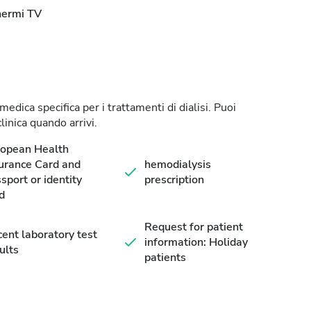
hermi TV
dica specifica per i trattamenti di dialisi. Puoi
linica quando arrivi.
ropean Health
urance Card and
hemodialysis
sport or identity
prescription
d
Request for patient
ent laboratory test
information: Holiday
ults
patients