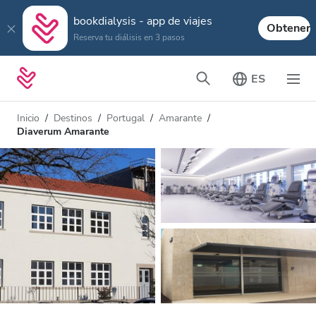
bookdialysis - app de viajes
Obtener
Reserva tu diálisis en 3 pasos
ES
Inicio
Destinos
Portugal
Amarante
Diaverum Amarante