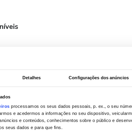
níveis
Setembro
2026
Seg.
Ter.
Qua.
Qui.
Sex.
Sáb.
Dom.
Detalhes
Configurações dos anúncios
1
2
3
4
5
6
dados
7
8
9
10
11
12
13
eiros
processamos os seus dados pessoais, p. ex., o seu númer
rmos e acedermos a informações no seu dispositivo, veicular
14
15
16
17
18
19
20
anúncios e conteúdos, conhecimentos sobre o público e desenv
os seus dados e para que fins.
21
22
23
24
25
26
27