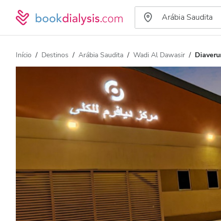
Início
Destinos
Arábia Saudita
Wadi Al Dawasir
Diaveru