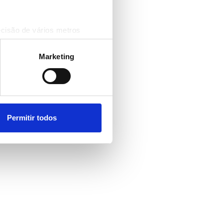
ecisão de vários metros
(impressão digital)
cias na
secção de detalhes
.
Marketing
 sociais e analisar o nosso
rceiros de redes sociais, de
ou recolhidas por estes a
Permitir todos