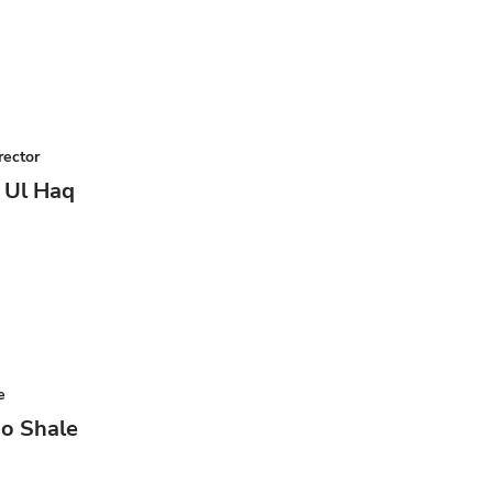
rector
z Ul Haq
e
no Shale