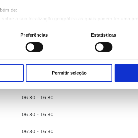
28
29
30
mbém de:
 sobre a sua localização geográfica as quais podem ter uma pr
ositivo analisando de forma ativa as características específicas 
eus dados pessoais são processados e defina as suas preferên
Preferências
Estatísticas
eu consentimento a qualquer momento da Declaração de Cookies.
onalizar conteúdo e anúncios, fornecer funcionalidades de redes
o
informações acerca da sua utilização do site com os nossos pa
ue as podem combinar com outras informações que lhes forneceu 
Permitir seleção
respetivos serviços.
06:30 - 16:30
06:30 - 16:30
06:30 - 16:30
06:30 - 16:30