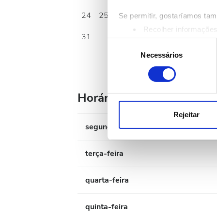
24
25
26
27
28
29
30
Se permitir, gostaríamos ta
Recolher informações
31
Identificar o seu disp
Seleção
Saiba mais sobre como os s
Necessários
de
Pode alterar ou retirar o s
consentimento
Utilizamos cookies para pers
Horário de Funcionament
tráfego. Também partilhamos 
publicidade e de análise, q
Rejeitar
partir da sua utilização dos 
segunda-feira
terça-feira
quarta-feira
quinta-feira