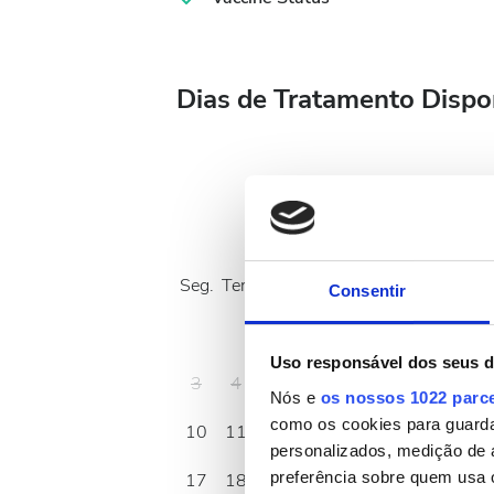
Dias de Tratamento Dispo
Agosto
2026
Seg.
Ter.
Qua.
Qui.
Sex.
Sáb.
Dom.
Consentir
1
2
Uso responsável dos seus 
3
4
5
6
7
8
9
Nós e
os nossos 1022 parc
como os cookies para guarda
10
11
12
13
14
15
16
personalizados, medição de 
preferência sobre quem usa 
17
18
19
20
21
22
23