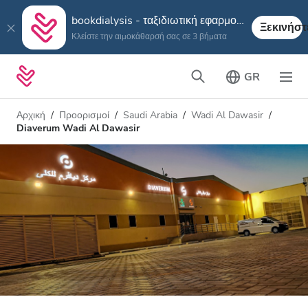
bookdialysis - ταξιδιωτική εφαρμογή
Ξεκινήστ
Κλείστε την αιμοκάθαρσή σας σε 3 βήματα
GR
Αρχική
Προορισμοί
Saudi Arabia
Wadi Al Dawasir
Diaverum Wadi Al Dawasir