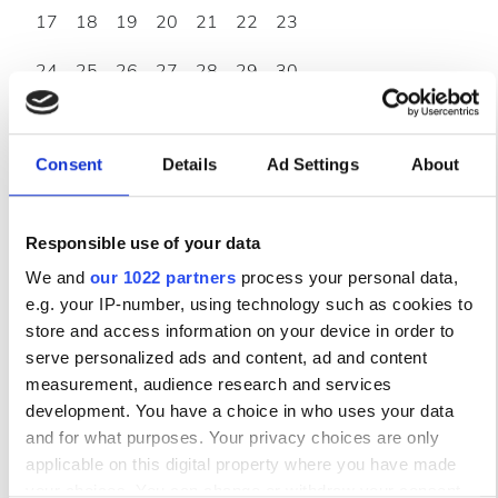
17
18
19
20
21
22
23
24
25
26
27
28
29
30
31
Consent
Details
Ad Settings
About
Ώρες Λειτουργίας
Responsible use of your data
Δευτέρα
06:30 - 16:30
We and
our 1022 partners
process your personal data,
e.g. your IP-number, using technology such as cookies to
Τρίτη
06:30 - 16:30
store and access information on your device in order to
serve personalized ads and content, ad and content
measurement, audience research and services
Τετάρτη
06:30 - 16:30
development. You have a choice in who uses your data
and for what purposes. Your privacy choices are only
Πέμπτη
06:30 - 16:30
applicable on this digital property where you have made
your choices. You can change or withdraw your consent