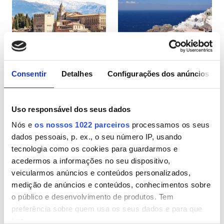
Pacientes com HIV
Pacientes com Hepatite B
Pacientes com Hepatite C
CESD
Consentir
Detalhes
Configurações dos anúncios
Espanha
Grécia
CMSD
Uso responsável dos seus dados
Nós e
os nossos 1022 parceiros
processamos os seus
Instalações
dados pessoais, p. ex., o seu número IP, usando
tecnologia como os cookies para guardarmos e
Refeições
acedermos a informações no seu dispositivo,
Wi-Fi Gratuito
veicularmos anúncios e conteúdos personalizados,
medição de anúncios e conteúdos, conhecimentos sobre
Ecrãs de televisão
o público e desenvolvimento de produtos. Tem
preferência sobre quem usa os seus dados e para que
Transferência Gratuita
fins.