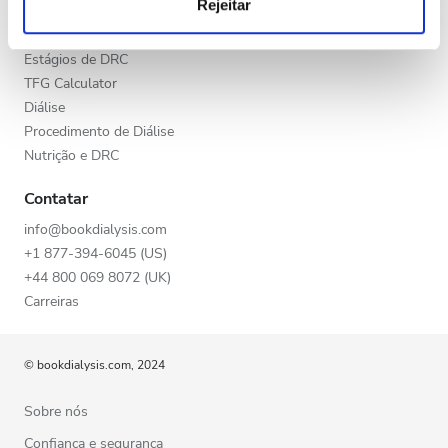
Rejeitar
Final da tarde
análise, que as podem combinar com outras informações
Doença Renal Crónica (DRC)
que lhes forneceu ou recolhidas por estes a partir da sua
Doenças Renais Crônicas (DRC)
Noite
utilização dos respetivos serviços.
Estágios de DRC
TFG Calculator
Diálise
Avaliação
Procedimento de Diálise
Nutrição e DRC
Boas
Contatar
Muito Boas
info@bookdialysis.com
Excelentes
+1 877-394-6045 (US)
+44 800 069 8072 (UK)
Carreiras
© bookdialysis.com, 2024
Sobre nós
Confiança e segurança