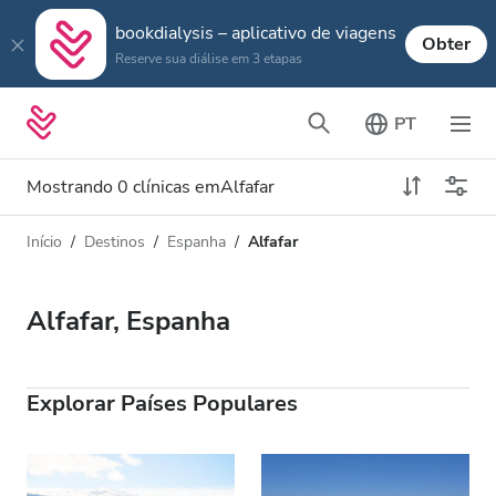
bookdialysis – aplicativo de viagens
Obter
Reserve sua diálise em 3 etapas
PT
Mostrando 0 clínicas emAlfafar
Início
Destinos
Espanha
Alfafar
Tipo de Diálise
Distância
Nome
Todas Diálise
Alfafar, Espanha
Avaliação
Diálise HD
Preço
Diálise HDF
Explorar Países Populares
Aceita